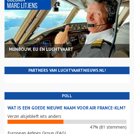
MIJNBOUW, EU EN LUCHTVAART
PARTNERS VAN LUCHTVAARTNIEUWS.NL!
POLL
WAT IS EEN GOEDE NIEUWE NAAM VOOR AIR FRANCE-KLM?
Verzin alsjeblieft iets anders
47% (81 stemmen)
European Airlines Group (EAG)