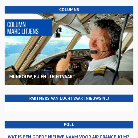
COLUMNS
MIJNBOUW, EU EN LUCHTVAART
PARTNERS VAN LUCHTVAARTNIEUWS.NL!
POLL
WAT IS EEN GOEDE NIEUWE NAAM VOOR AIR FRANCE-KLM?