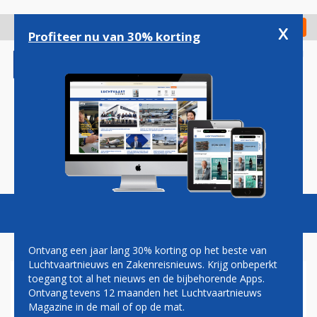
Overslaan
en
x
Digitaal Magazine
Registreer
Check in
naar
Profiteer nu van 30% korting
de
inhoud
gaan
Magazine
Podcasts
Vacatures
Toggl
naviga
Ontvang een jaar lang 30% korting op het beste van
Luchtvaartnieuws en Zakenreisnieuws. Krijg onbeperkt
toegang tot al het nieuws en de bijbehorende Apps.
OR
Ontvang tevens 12 maanden het Luchtvaartnieuws
Magazine in de mail of op de mat.