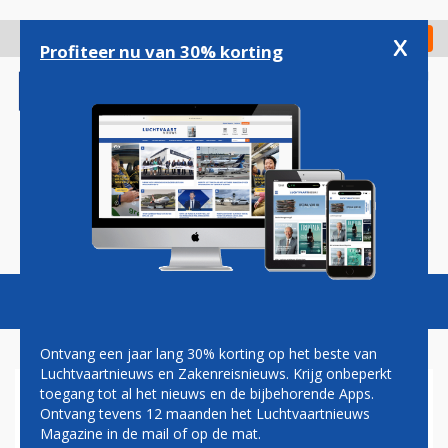
Overslaan
en
x
Digitaal Magazine
Registreer
Check in
naar
Profiteer nu van 30% korting
de
inhoud
gaan
Magazine
Podcasts
Vacatures
Toggl
naviga
Ontvang een jaar lang 30% korting op het beste van
Luchtvaartnieuws en Zakenreisnieuws. Krijg onbeperkt
toegang tot al het nieuws en de bijbehorende Apps.
PAUL FOWLER
Ontvang tevens 12 maanden het Luchtvaartnieuws
Magazine in de mail of op de mat.