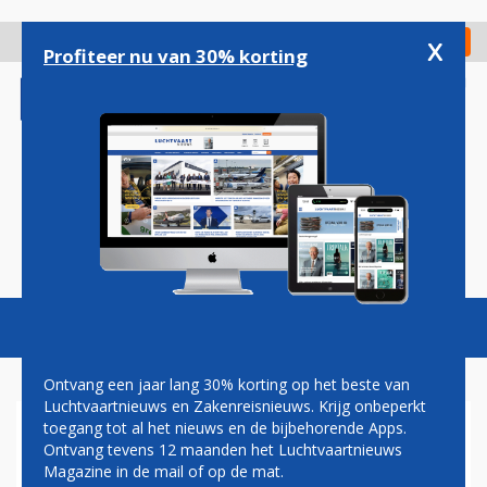
Overslaan
en
x
Digitaal Magazine
Registreer
Check in
naar
Profiteer nu van 30% korting
de
inhoud
gaan
Magazine
Podcasts
Vacatures
Toggl
naviga
Ontvang een jaar lang 30% korting op het beste van
Luchtvaartnieuws en Zakenreisnieuws. Krijg onbeperkt
toegang tot al het nieuws en de bijbehorende Apps.
PEACH
Ontvang tevens 12 maanden het Luchtvaartnieuws
Magazine in de mail of op de mat.