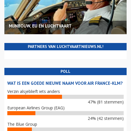
MIJNBOUW, EU EN LUCHTVAART
PARTNERS VAN LUCHTVAARTNIEUWS.NL!
POLL
WAT IS EEN GOEDE NIEUWE NAAM VOOR AIR FRANCE-KLM?
Verzin alsjeblieft iets anders
47% (81 stemmen)
European Airlines Group (EAG)
24% (42 stemmen)
The Blue Group