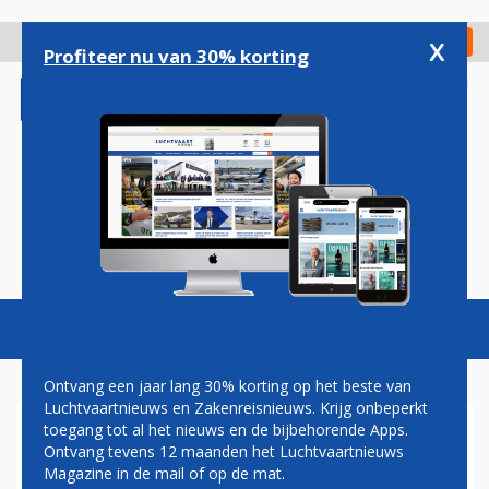
Overslaan
en
x
Digitaal Magazine
Registreer
Check in
naar
Profiteer nu van 30% korting
de
inhoud
gaan
Magazine
Podcasts
Vacatures
Toggl
naviga
Ontvang een jaar lang 30% korting op het beste van
Luchtvaartnieuws en Zakenreisnieuws. Krijg onbeperkt
toegang tot al het nieuws en de bijbehorende Apps.
PHENOM 300
Ontvang tevens 12 maanden het Luchtvaartnieuws
Magazine in de mail of op de mat.