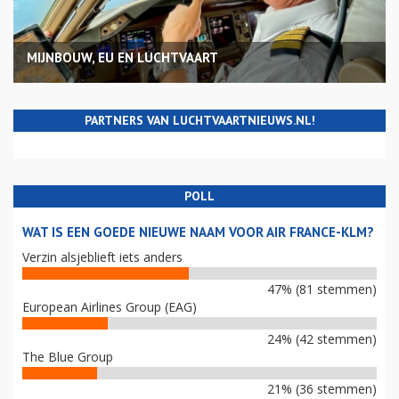
MIJNBOUW, EU EN LUCHTVAART
PARTNERS VAN LUCHTVAARTNIEUWS.NL!
POLL
WAT IS EEN GOEDE NIEUWE NAAM VOOR AIR FRANCE-KLM?
Verzin alsjeblieft iets anders
47% (81 stemmen)
European Airlines Group (EAG)
24% (42 stemmen)
The Blue Group
21% (36 stemmen)