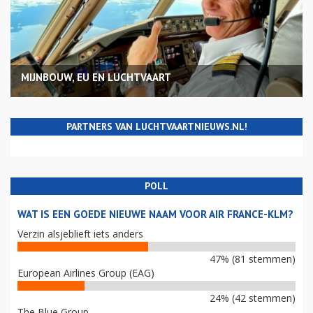
MIJNBOUW, EU EN LUCHTVAART
PARTNERS VAN LUCHTVAARTNIEUWS.NL!
POLL
WAT IS EEN GOEDE NIEUWE NAAM VOOR AIR FRANCE-KLM?
Verzin alsjeblieft iets anders
47% (81 stemmen)
European Airlines Group (EAG)
24% (42 stemmen)
The Blue Group