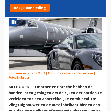
PORSCHE 911
Bekijk aanbieding
6 november 2020 - 9:23 | Door:
Klaas-Jan van Woerkom
|
Foto: Embraer
MELBOURNE - Embraer en Porsche hebben de
handen ineen geslagen om de rijken der aarden te
verleiden tot een aantrekkelijke combideal. De
vliegtuigbouwer en de autofabrikant bieden een
qua design op elkaar afgestemde Phenom 300 en