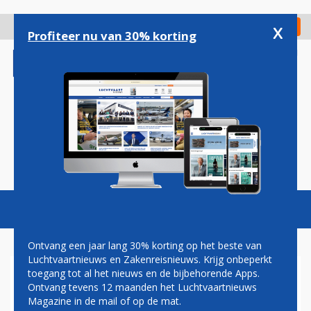
Overslaan
en
x
Digitaal Magazine
Registreer
Check in
naar
Profiteer nu van 30% korting
de
inhoud
gaan
Magazine
Podcasts
Vacatures
Toggl
naviga
Ontvang een jaar lang 30% korting op het beste van
Luchtvaartnieuws en Zakenreisnieuws. Krijg onbeperkt
toegang tot al het nieuws en de bijbehorende Apps.
COMBIDEAL: EXCLUSIEVE
Ontvang tevens 12 maanden het Luchtvaartnieuws
EMBRAER PHENOM 300 EN
Magazine in de mail of op de mat.