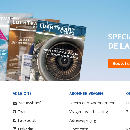
SPECI
DE LA
Bestel d
VOLG ONS
ABONNEE VRAGEN
O
Nieuwsbrief
Neem een Abonnement
Lu
Twitter
Vragen over betaling
Za
Facebook
Adreswijziging
Tr
LinkedIn
Opzeggen
Re