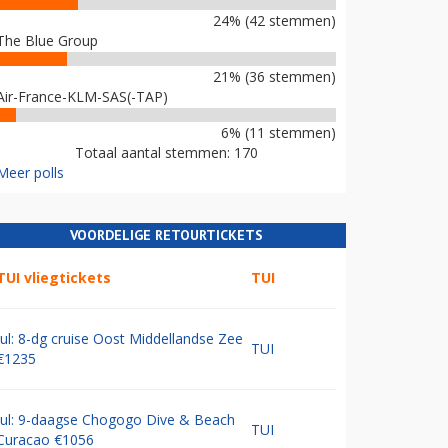
24% (42 stemmen)
The Blue Group
21% (36 stemmen)
Air-France-KLM-SAS(-TAP)
6% (11 stemmen)
Totaal aantal stemmen: 170
Meer polls
VOORDELIGE RETOURTICKETS
TUI vliegtickets
TUI
Jul: 8-dg cruise Oost Middellandse Zee
TUI
€1235
Jul: 9-daagse Chogogo Dive & Beach
TUI
Curacao €1056