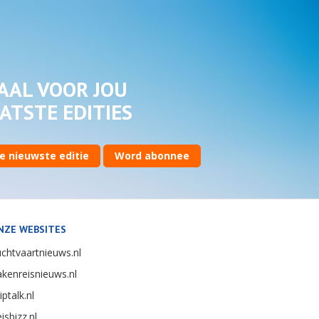
AAL VOOR JOU
ATSTE EDITIES
e nieuwste editie
Word abonnee
NZE WEBSITES
chtvaartnieuws.nl
kenreisnieuws.nl
iptalk.nl
isbizz.nl