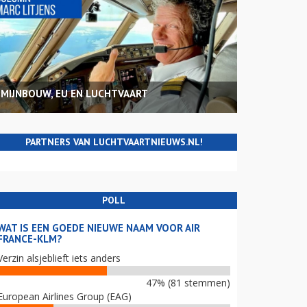
MIJNBOUW, EU EN LUCHTVAART
PARTNERS VAN LUCHTVAARTNIEUWS.NL!
POLL
WAT IS EEN GOEDE NIEUWE NAAM VOOR AIR
FRANCE-KLM?
Verzin alsjeblieft iets anders
47% (81 stemmen)
European Airlines Group (EAG)