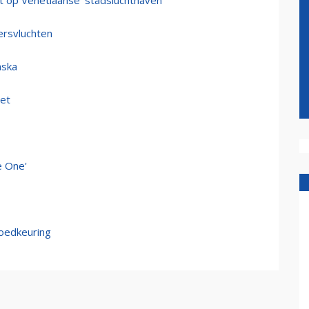
et op Venetiaanse 'stadsluchthaven'
ersvluchten
aska
jet
e One'
oedkeuring