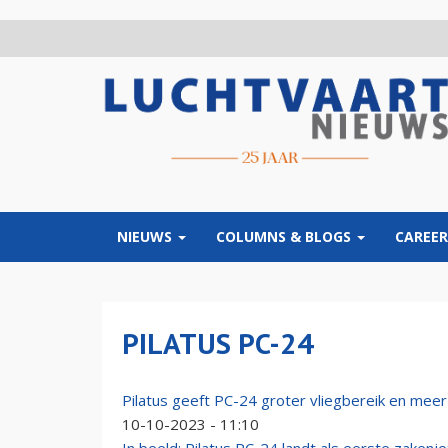
Overslaan
en
naar
de
inhoud
gaan
NIEUWS
COLUMNS & BLOGS
CAREER
PILATUS PC-24
Pilatus geeft PC-24 groter vliegbereik en meer
10-10-2023 - 11:10