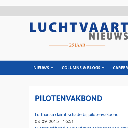
Overslaan
en
naar
de
inhoud
gaan
NIEUWS
COLUMNS & BLOGS
CAREER
PILOTENVAKBOND
Lufthansa claimt schade bij pilotenvakbond
08-09-2015 - 16:51