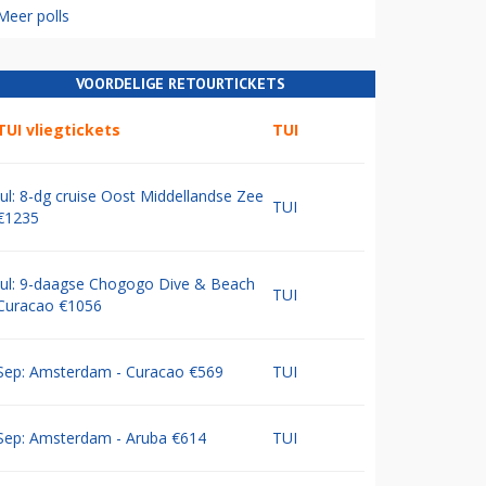
Meer polls
VOORDELIGE RETOURTICKETS
TUI vliegtickets
TUI
Jul: 8-dg cruise Oost Middellandse Zee
TUI
€1235
Jul: 9-daagse Chogogo Dive & Beach
TUI
Curacao €1056
Sep: Amsterdam - Curacao €569
TUI
Sep: Amsterdam - Aruba €614
TUI