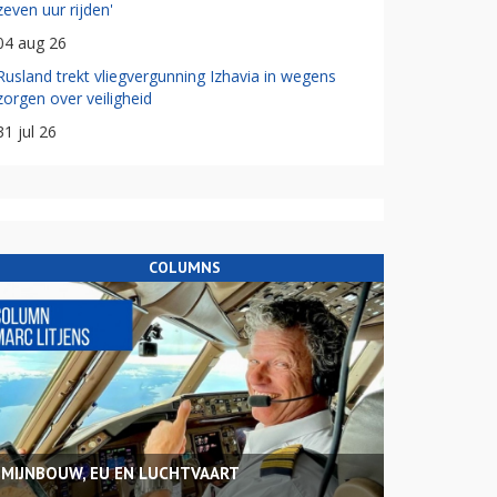
zeven uur rijden'
04 aug 26
Rusland trekt vliegvergunning Izhavia in wegens
zorgen over veiligheid
31 jul 26
COLUMNS
MIJNBOUW, EU EN LUCHTVAART