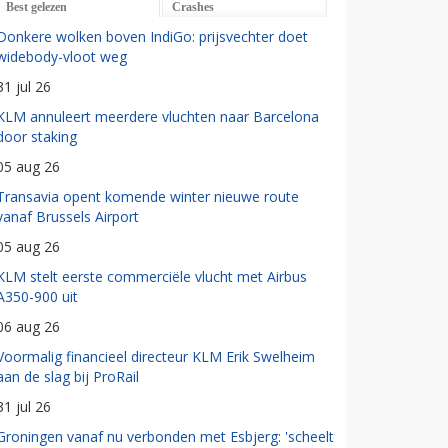
Best gelezen
Crashes
Donkere wolken boven IndiGo: prijsvechter doet
widebody-vloot weg
31 jul 26
KLM annuleert meerdere vluchten naar Barcelona
door staking
05 aug 26
Transavia opent komende winter nieuwe route
vanaf Brussels Airport
05 aug 26
KLM stelt eerste commerciële vlucht met Airbus
A350-900 uit
06 aug 26
Voormalig financieel directeur KLM Erik Swelheim
aan de slag bij ProRail
31 jul 26
Groningen vanaf nu verbonden met Esbjerg: 'scheelt