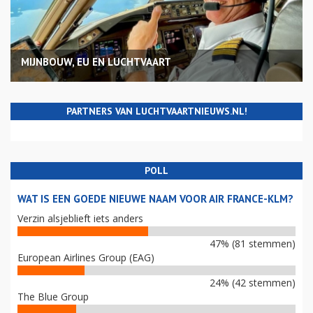
MIJNBOUW, EU EN LUCHTVAART
PARTNERS VAN LUCHTVAARTNIEUWS.NL!
POLL
WAT IS EEN GOEDE NIEUWE NAAM VOOR AIR FRANCE-KLM?
Verzin alsjeblieft iets anders
47% (81 stemmen)
European Airlines Group (EAG)
24% (42 stemmen)
The Blue Group