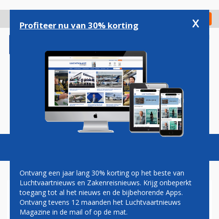
Overslaan
en
x
Digitaal Magazine
Registreer
Check in
naar
Profiteer nu van 30% korting
de
inhoud
gaan
Magazine
Podcasts
Vacatures
Toggl
naviga
Ontvang een jaar lang 30% korting op het beste van
Luchtvaartnieuws en Zakenreisnieuws. Krijg onbeperkt
toegang tot al het nieuws en de bijbehorende Apps.
PIPISTREL VELIS ELECTRO
Ontvang tevens 12 maanden het Luchtvaartnieuws
Magazine in de mail of op de mat.