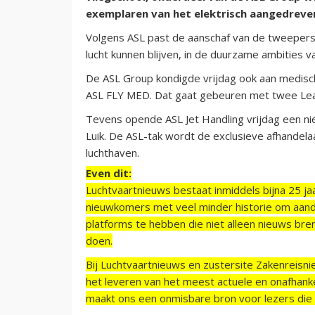
exemplaren van het elektrisch aangedreven
Volgens ASL past de aanschaf van de tweepersoo
lucht kunnen blijven, in de duurzame ambities va
De ASL Group kondigde vrijdag ook aan medisch
ASL FLY MED. Dat gaat gebeuren met twee Learj
Tevens opende ASL Jet Handling vrijdag een ni
Luik. De ASL-tak wordt de exclusieve afhandela
luchthaven.
Even dit:
Luchtvaartnieuws bestaat inmiddels bijna 25 jaa
nieuwkomers met veel minder historie om aand
platforms te hebben die niet alleen nieuws bre
doen.
Bij Luchtvaartnieuws en zustersite Zakenreisn
het leveren van het meest actuele en onafhankel
maakt ons een onmisbare bron voor lezers die g