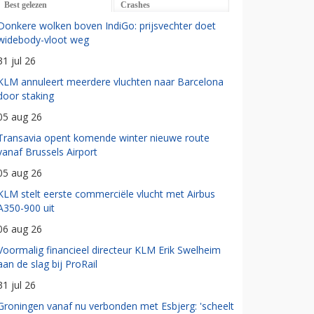
Best gelezen
Crashes
Donkere wolken boven IndiGo: prijsvechter doet
widebody-vloot weg
31 jul 26
KLM annuleert meerdere vluchten naar Barcelona
door staking
05 aug 26
Transavia opent komende winter nieuwe route
vanaf Brussels Airport
05 aug 26
KLM stelt eerste commerciële vlucht met Airbus
A350-900 uit
06 aug 26
Voormalig financieel directeur KLM Erik Swelheim
aan de slag bij ProRail
31 jul 26
Groningen vanaf nu verbonden met Esbjerg: 'scheelt