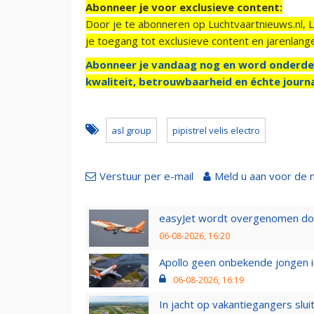
Abonneer je voor exclusieve content:
Door je te abonneren op Luchtvaartnieuws.nl, 
je toegang tot exclusieve content en jarenlang
Abonneer je vandaag nog en word onderde
kwaliteit, betrouwbaarheid en échte journa
asl group
pipistrel velis electro
Verstuur per e-mail
Meld u aan voor de 
easyJet wordt overgenomen door
06-08-2026, 16:20
Apollo geen onbekende jongen i
06-08-2026, 16:19
In jacht op vakantiegangers slui