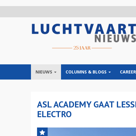
Overslaan
en
naar
de
inhoud
gaan
NIEUWS
COLUMNS & BLOGS
CAREER
ASL ACADEMY GAAT LESSE
ELECTRO