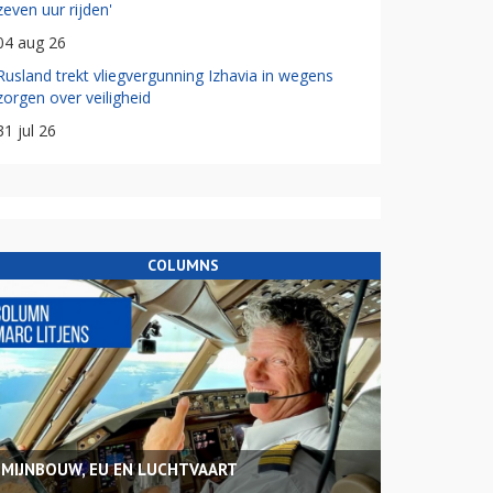
zeven uur rijden'
04 aug 26
Rusland trekt vliegvergunning Izhavia in wegens
zorgen over veiligheid
31 jul 26
COLUMNS
MIJNBOUW, EU EN LUCHTVAART