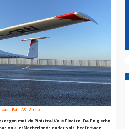
erkom
| Foto: ASL Group
zorgen met de Pipistrel Velis Electro. De Belgische
aar ook JetNetherlands onder valt, heeft twee