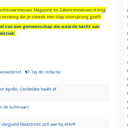
Luchtvaartnieuws Magazine en Zakenreisnieuws.nl krijg
e ervaring die je steeds een stap voorsprong geeft.
el van een gemeenschap die waarde hecht aan
listiek.
nieuwsbrief
Tip de redactie
 Apollo, Castlelake haakt af
n de luchtvaart
t vliegveld Maastricht zich aan bij ANVR