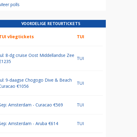
Meer polls
VOORDELIGE RETOURTICKETS
TUI vliegtickets
TUI
Jul: 8-dg cruise Oost Middellandse Zee
TUI
€1235
Jul: 9-daagse Chogogo Dive & Beach
TUI
Curacao €1056
Sep: Amsterdam - Curacao €569
TUI
Sep: Amsterdam - Aruba €614
TUI