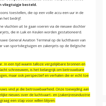
 vliegtuigje besteld.
ns toestellen, die op een volle accu een uur in de
n het bedrijf.
e vluchten uit te gaan voeren via de nieuwe dochter
ets, die in Luik en Keulen worden gestationeerd.
euwe General Aviation Terminal op de luchthaven van
ar van sportvliegtuigen en zakenjets op de Belgische
r. In een tijd waarin talloze vergelijkbare bronnen en
acht schreeuwen, is het belangrijk om betrouwbare
ngen, maar ook perspectief en verhalen die er echt toe
ieuws vind je die betrouwbaarheid. Onze toewijding aan
ijke nieuws over de luchtvaart- en (zaken)reisindustrie
raag een stap voor willen blijven.