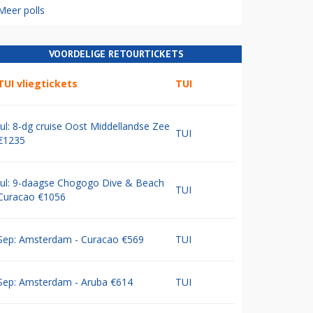
Meer polls
VOORDELIGE RETOURTICKETS
TUI vliegtickets
TUI
Jul: 8-dg cruise Oost Middellandse Zee
TUI
€1235
Jul: 9-daagse Chogogo Dive & Beach
TUI
Curacao €1056
Sep: Amsterdam - Curacao €569
TUI
Sep: Amsterdam - Aruba €614
TUI