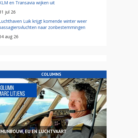
KLM en Transavia wijken uit
31 jul 26
Luchthaven Luik krijgt komende winter weer
passagiersvluchten naar zonbestemmingen
04 aug 26
COLUMNS
MIJNBOUW, EU EN LUCHTVAART