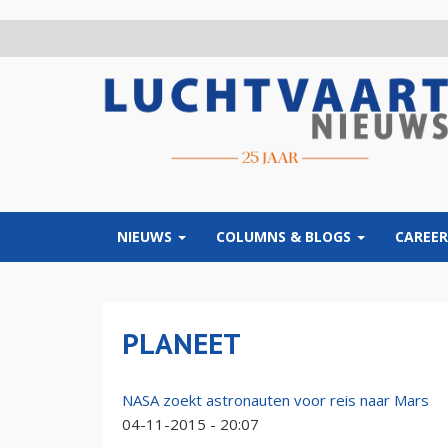
Overslaan
en
naar
de
inhoud
gaan
NIEUWS
COLUMNS & BLOGS
CAREER
PLANEET
NASA zoekt astronauten voor reis naar Mars
04-11-2015 - 20:07