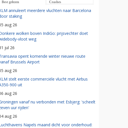
Best gelezen
Crashes
KLM annuleert meerdere vluchten naar Barcelona
door staking
05 aug 26
Donkere wolken boven IndiGo: prijsvechter doet
widebody-vloot weg
31 jul 26
Transavia opent komende winter nieuwe route
vanaf Brussels Airport
05 aug 26
KLM stelt eerste commerciële vlucht met Airbus
A350-900 uit
06 aug 26
Groningen vanaf nu verbonden met Esbjerg: 'scheelt
zeven uur rijden'
04 aug 26
Luchthavens Napels maand dicht voor onderhoud: