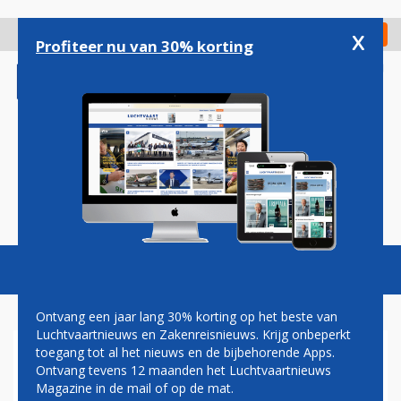
Overslaan
en
x
Digitaal Magazine
Registreer
Check in
naar
Profiteer nu van 30% korting
de
inhoud
gaan
Magazine
Podcasts
Vacatures
Toggl
naviga
Ontvang een jaar lang 30% korting op het beste van
Luchtvaartnieuws en Zakenreisnieuws. Krijg onbeperkt
toegang tot al het nieuws en de bijbehorende Apps.
NASA ZOEKT ASTRONAUTEN
Ontvang tevens 12 maanden het Luchtvaartnieuws
VOOR REIS NAAR MARS
Magazine in de mail of op de mat.