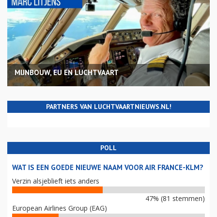
MIJNBOUW, EU EN LUCHTVAART
PARTNERS VAN LUCHTVAARTNIEUWS.NL!
POLL
WAT IS EEN GOEDE NIEUWE NAAM VOOR AIR FRANCE-KLM?
Verzin alsjeblieft iets anders
47% (81 stemmen)
European Airlines Group (EAG)