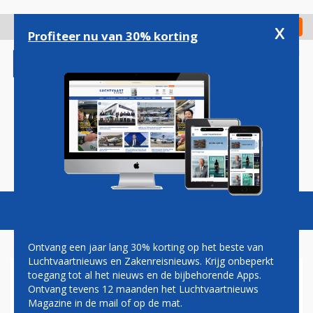
Overslaan
en
x
Digitaal Magazine
Registreer
Check in
naar
Profiteer nu van 30% korting
de
inhoud
gaan
Magazine
Podcasts
Vacatures
Toggl
naviga
Ontvang een jaar lang 30% korting op het beste van
Luchtvaartnieuws en Zakenreisnieuws. Krijg onbeperkt
toegang tot al het nieuws en de bijbehorende Apps.
PRODUCTIEPROBLEMEN
Ontvang tevens 12 maanden het Luchtvaartnieuws
Magazine in de mail of op de mat.