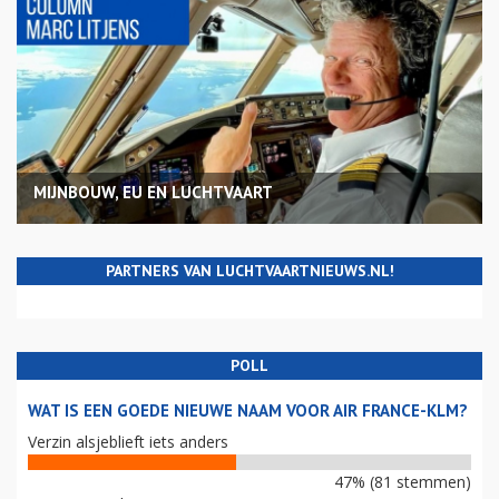
MIJNBOUW, EU EN LUCHTVAART
PARTNERS VAN LUCHTVAARTNIEUWS.NL!
POLL
WAT IS EEN GOEDE NIEUWE NAAM VOOR AIR FRANCE-KLM?
Verzin alsjeblieft iets anders
47% (81 stemmen)