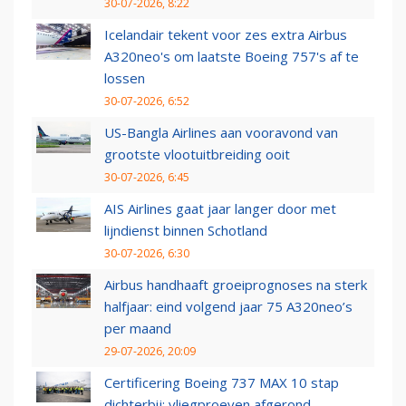
30-07-2026, 8:22
Icelandair tekent voor zes extra Airbus
A320neo's om laatste Boeing 757's af te
lossen
30-07-2026, 6:52
US-Bangla Airlines aan vooravond van
grootste vlootuitbreiding ooit
30-07-2026, 6:45
AIS Airlines gaat jaar langer door met
lijndienst binnen Schotland
30-07-2026, 6:30
Airbus handhaaft groeiprognoses na sterk
halfjaar: eind volgend jaar 75 A320neo’s
per maand
29-07-2026, 20:09
Certificering Boeing 737 MAX 10 stap
dichterbij: vliegproeven afgerond