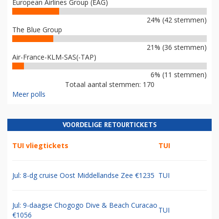
European Airlines Group (EAG)
24% (42 stemmen)
The Blue Group
21% (36 stemmen)
Air-France-KLM-SAS(-TAP)
6% (11 stemmen)
Totaal aantal stemmen: 170
Meer polls
VOORDELIGE RETOURTICKETS
TUI vliegtickets
TUI
Jul: 8-dg cruise Oost Middellandse Zee €1235
TUI
Jul: 9-daagse Chogogo Dive & Beach Curacao
TUI
€1056