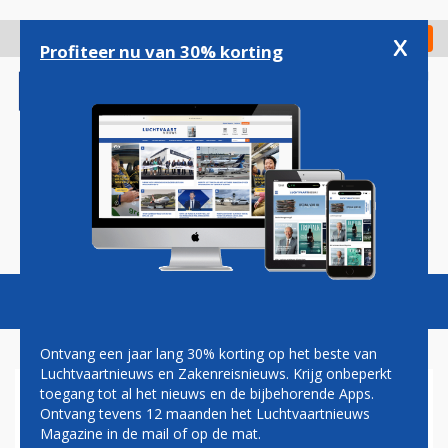
Overslaan
en
x
Digitaal Magazine
Registreer
Check in
naar
Profiteer nu van 30% korting
de
inhoud
gaan
Magazine
Podcasts
Vacatures
Toggl
naviga
Ontvang een jaar lang 30% korting op het beste van
Luchtvaartnieuws en Zakenreisnieuws. Krijg onbeperkt
toegang tot al het nieuws en de bijbehorende Apps.
MOTORBOUWERS
Ontvang tevens 12 maanden het Luchtvaartnieuws
PRODUCEREN MEER, MAAR
Magazine in de mail of op de mat.