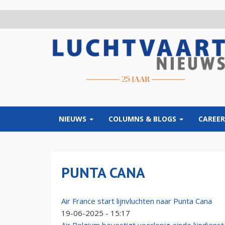
Overslaan
en
naar
de
inhoud
gaan
NIEUWS
COLUMNS & BLOGS
CAREER
PUNTA CANA
Air France start lijnvluchten naar Punta Cana
19-06-2025 - 15:17