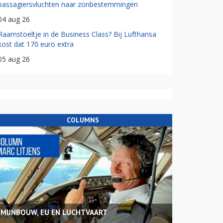
passagiersvluchten naar zonbestemmingen
04 aug 26
Raamstoeltje in de Business Class? Bij Lufthansa
kost dat 170 euro extra
05 aug 26
COLUMNS
MIJNBOUW, EU EN LUCHTVAART