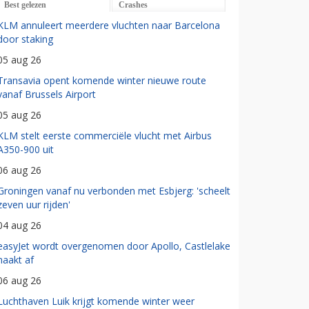
Best gelezen
Crashes
KLM annuleert meerdere vluchten naar Barcelona
door staking
05 aug 26
Transavia opent komende winter nieuwe route
vanaf Brussels Airport
05 aug 26
KLM stelt eerste commerciële vlucht met Airbus
A350-900 uit
06 aug 26
Groningen vanaf nu verbonden met Esbjerg: 'scheelt
zeven uur rijden'
04 aug 26
easyJet wordt overgenomen door Apollo, Castlelake
haakt af
06 aug 26
Luchthaven Luik krijgt komende winter weer