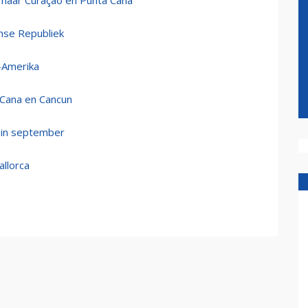
t naar Curaçao en Punta Cana
nse Republiek
-Amerika
 Cana en Cancun
t in september
allorca