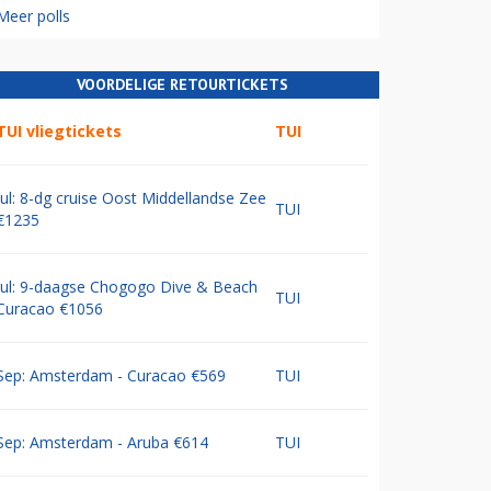
Meer polls
VOORDELIGE RETOURTICKETS
TUI vliegtickets
TUI
Jul: 8-dg cruise Oost Middellandse Zee
TUI
€1235
Jul: 9-daagse Chogogo Dive & Beach
TUI
Curacao €1056
Sep: Amsterdam - Curacao €569
TUI
Sep: Amsterdam - Aruba €614
TUI