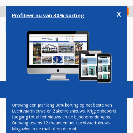
Overslaan
en
x
Digitaal Magazine
Registreer
Check in
naar
Profiteer nu van 30% korting
de
inhoud
gaan
Magazine
Podcasts
Vacatures
Toggl
naviga
Ontvang een jaar lang 30% korting op het beste van
Luchtvaartnieuws en Zakenreisnieuws. Krijg onbeperkt
toegang tot al het nieuws en de bijbehorende Apps.
AIR EUROPA VERHOOGT
Ontvang tevens 12 maanden het Luchtvaartnieuws
VLUCHTFREQUENTIE OP
Magazine in de mail of op de mat.