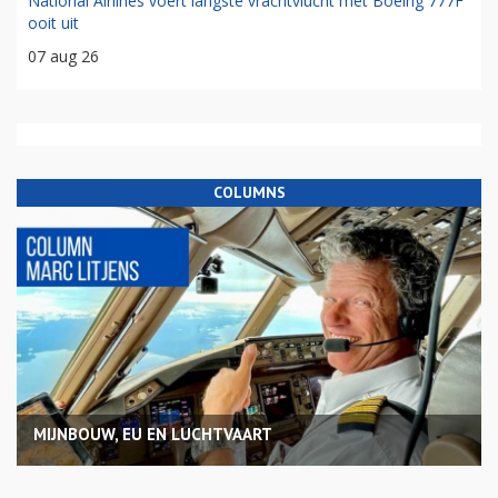
National Airlines voert langste vrachtvlucht met Boeing 777F
ooit uit
07 aug 26
COLUMNS
MIJNBOUW, EU EN LUCHTVAART