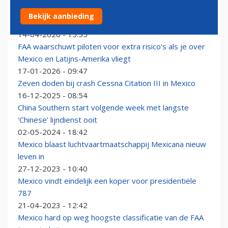
Mexicaanse vliegmaatschappij krijgt geen brandstof
Bekijk aanbieding
meer en staakt voor twee weken alle vluchten
14-04-2026 - 15:55
FAA waarschuwt piloten voor extra risico's als je over
Mexico en Latijns-Amerika vliegt
17-01-2026 - 09:47
Zeven doden bij crash Cessna Citation III in Mexico
16-12-2025 - 08:54
China Southern start volgende week met langste
'Chinese' lijndienst ooit
02-05-2024 - 18:42
Mexico blaast luchtvaartmaatschappij Mexicana nieuw
leven in
27-12-2023 - 10:40
Mexico vindt eindelijk een koper voor presidentiële
787
21-04-2023 - 12:42
Mexico hard op weg hoogste classificatie van de FAA