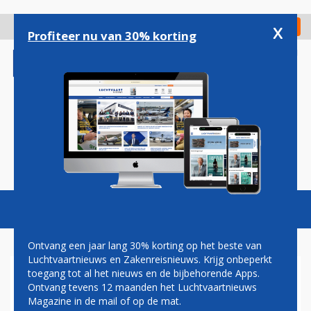
Overslaan
en
x
Digitaal Magazine
Registreer
Check in
naar
Profiteer nu van 30% korting
de
inhoud
gaan
Magazine
Podcasts
Vacatures
Toggl
naviga
Ontvang een jaar lang 30% korting op het beste van
Luchtvaartnieuws en Zakenreisnieuws. Krijg onbeperkt
toegang tot al het nieuws en de bijbehorende Apps.
MEXICO
Ontvang tevens 12 maanden het Luchtvaartnieuws
Magazine in de mail of op de mat.