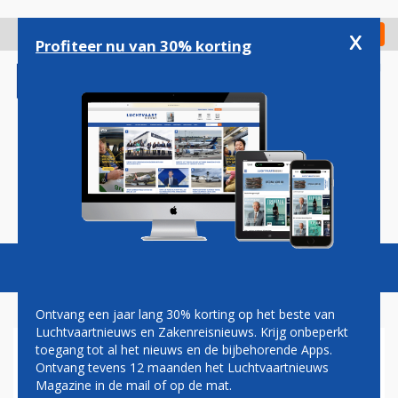
Overslaan
en
x
Digitaal Magazine
Registreer
Check in
naar
Profiteer nu van 30% korting
de
inhoud
gaan
Magazine
Podcasts
Vacatures
Toggl
naviga
Ontvang een jaar lang 30% korting op het beste van
Luchtvaartnieuws en Zakenreisnieuws. Krijg onbeperkt
toegang tot al het nieuws en de bijbehorende Apps.
QUEENSLAND
Ontvang tevens 12 maanden het Luchtvaartnieuws
Magazine in de mail of op de mat.