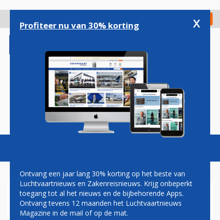
Overslaan
en
x
Digitaal Magazine
Registreer
Check in
naar
Profiteer nu van 30% korting
de
inhoud
gaan
Magazine
Podcasts
Vacatures
Toggl
naviga
Ontvang een jaar lang 30% korting op het beste van
Luchtvaartnieuws en Zakenreisnieuws. Krijg onbeperkt
toegang tot al het nieuws en de bijbehorende Apps.
RAF VOYAGER
Ontvang tevens 12 maanden het Luchtvaartnieuws
Magazine in de mail of op de mat.