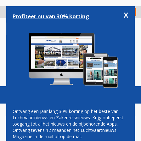
Overslaan
en
x
Digitaal Magazine
Registreer
Check in
naar
Profiteer nu van 30% korting
de
inhoud
gaan
Magazine
Podcasts
Vacatures
Toggl
naviga
Ontvang een jaar lang 30% korting op het beste van
Luchtvaartnieuws en Zakenreisnieuws. Krijg onbeperkt
toegang tot al het nieuws en de bijbehorende Apps.
REAPER
Ontvang tevens 12 maanden het Luchtvaartnieuws
Magazine in de mail of op de mat.