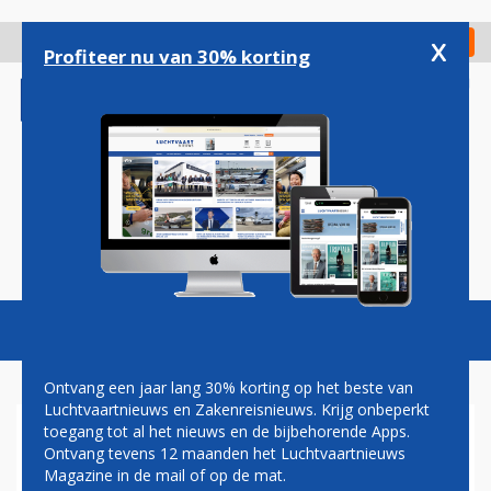
Overslaan
en
x
Digitaal Magazine
Registreer
Check in
naar
Profiteer nu van 30% korting
de
inhoud
gaan
Magazine
Podcasts
Vacatures
Toggl
naviga
Ontvang een jaar lang 30% korting op het beste van
Luchtvaartnieuws en Zakenreisnieuws. Krijg onbeperkt
toegang tot al het nieuws en de bijbehorende Apps.
ROBOT
Ontvang tevens 12 maanden het Luchtvaartnieuws
Magazine in de mail of op de mat.