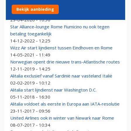
Alaska Airlines opent met Boeing 787 Dreamliner
Bekijk aanbieding
eerste Europese verbinding
29-04-2026 - 10:36
Star Alliance-lounge Rome Fiumicino nu ook tegen
betaling toegankelijk
14-12-2022 - 12:25
Wizz Air start lijndienst tussen Eindhoven en Rome
14-05-2021 - 11:49
Norwegian opent drie nieuwe trans-Atlantische routes
12-11-2019 - 14:25
Alitalia exclusief vanaf Sardinië naar vasteland Italië
02-02-2019 - 10:12
Alitalia start lijndienst naar Washington D.C.
05-11-2018 - 16:30
Alitalia voldoet als eerste in Europa aan IATA-resolutie
23-11-2017 - 09:56
United Airlines ook in winter van Newark naar Rome
08-07-2017 - 10:34