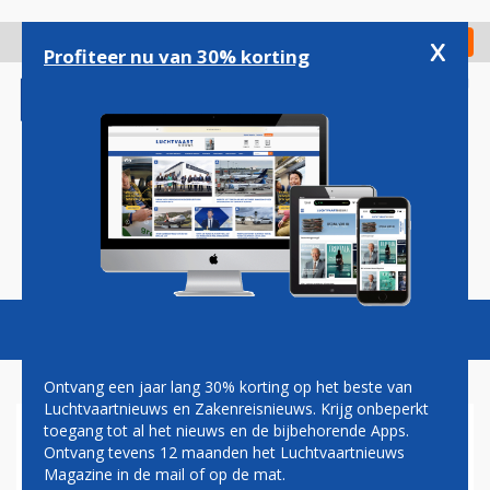
Overslaan
en
x
Digitaal Magazine
Registreer
Check in
naar
Profiteer nu van 30% korting
de
inhoud
gaan
Magazine
Podcasts
Vacatures
Toggl
naviga
Ontvang een jaar lang 30% korting op het beste van
Luchtvaartnieuws en Zakenreisnieuws. Krijg onbeperkt
toegang tot al het nieuws en de bijbehorende Apps.
ROME FIUMICINO
Ontvang tevens 12 maanden het Luchtvaartnieuws
Magazine in de mail of op de mat.