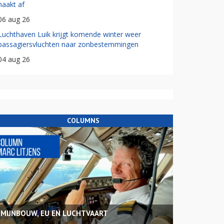
haakt af
06 aug 26
Luchthaven Luik krijgt komende winter weer
passagiersvluchten naar zonbestemmingen
04 aug 26
COLUMNS
MIJNBOUW, EU EN LUCHTVAART