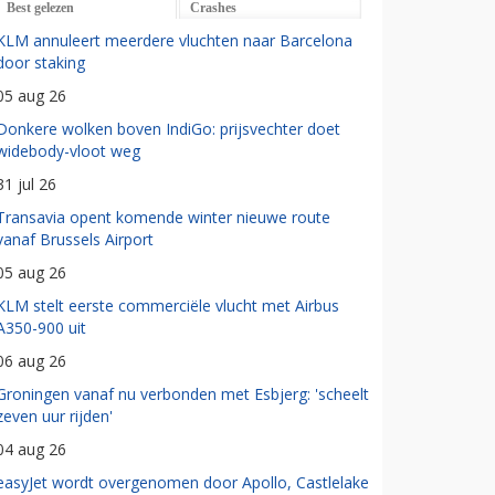
Best gelezen
Crashes
KLM annuleert meerdere vluchten naar Barcelona
door staking
05 aug 26
Donkere wolken boven IndiGo: prijsvechter doet
widebody-vloot weg
31 jul 26
Transavia opent komende winter nieuwe route
vanaf Brussels Airport
05 aug 26
KLM stelt eerste commerciële vlucht met Airbus
A350-900 uit
06 aug 26
Groningen vanaf nu verbonden met Esbjerg: 'scheelt
zeven uur rijden'
04 aug 26
easyJet wordt overgenomen door Apollo, Castlelake