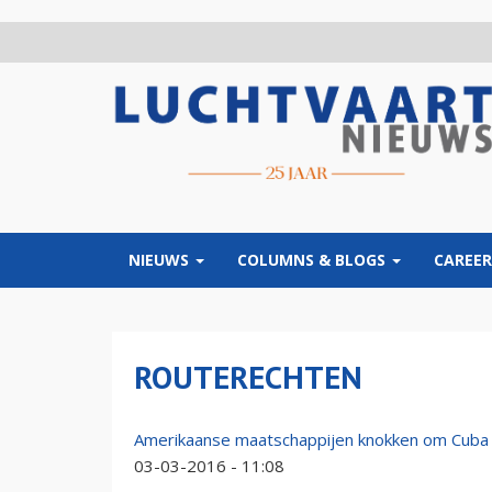
Overslaan
en
naar
de
inhoud
gaan
NIEUWS
COLUMNS & BLOGS
CAREER
ROUTERECHTEN
Amerikaanse maatschappijen knokken om Cuba
03-03-2016 - 11:08