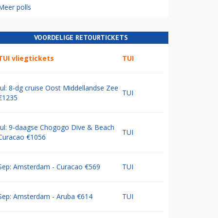
Meer polls
VOORDELIGE RETOURTICKETS
TUI vliegtickets
TUI
Jul: 8-dg cruise Oost Middellandse Zee
TUI
€1235
Jul: 9-daagse Chogogo Dive & Beach
TUI
Curacao €1056
Sep: Amsterdam - Curacao €569
TUI
Sep: Amsterdam - Aruba €614
TUI