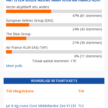
WAT IS EEN GOEDE NIEUWE NAAM VOOR AIR FRANCE-KLM?
Verzin alsjeblieft iets anders
47% (81 stemmen)
European Airlines Group (EAG)
24% (42 stemmen)
The Blue Group
21% (36 stemmen)
Air-France-KLM-SAS(-TAP)
6% (11 stemmen)
Totaal aantal stemmen: 170
Meer polls
VOORDELIGE RETOURTICKETS
TUI vliegtickets
TUI
Jul: 8-dg cruise Oost Middellandse Zee €1235
TUI