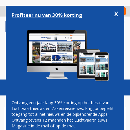
Overslaan
en
x
Digitaal Magazine
Registreer
Check in
naar
Profiteer nu van 30% korting
de
inhoud
gaan
Magazine
Podcasts
Vacatures
Toggl
naviga
Ontvang een jaar lang 30% korting op het beste van
Luchtvaartnieuws en Zakenreisnieuws. Krijg onbeperkt
toegang tot al het nieuws en de bijbehorende Apps.
SALE
Ontvang tevens 12 maanden het Luchtvaartnieuws
Magazine in de mail of op de mat.