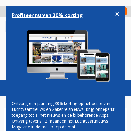
Overslaan
en
x
Digitaal Magazine
Registreer
Check in
naar
Profiteer nu van 30% korting
de
inhoud
gaan
Magazine
Podcasts
Vacatures
Toggl
naviga
Ontvang een jaar lang 30% korting op het beste van
Luchtvaartnieuws en Zakenreisnieuws. Krijg onbeperkt
toegang tot al het nieuws en de bijbehorende Apps.
SATELLIET
Ontvang tevens 12 maanden het Luchtvaartnieuws
Magazine in de mail of op de mat.