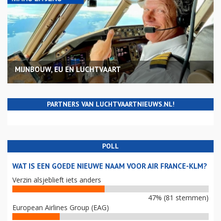
MIJNBOUW, EU EN LUCHTVAART
PARTNERS VAN LUCHTVAARTNIEUWS.NL!
POLL
WAT IS EEN GOEDE NIEUWE NAAM VOOR AIR FRANCE-KLM?
Verzin alsjeblieft iets anders
47% (81 stemmen)
European Airlines Group (EAG)