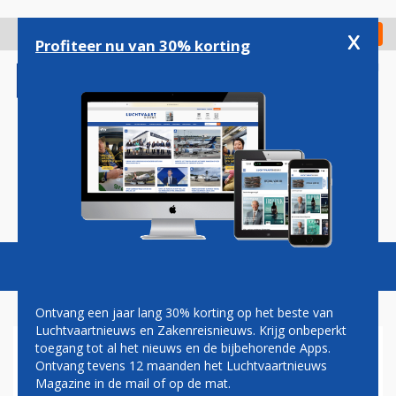
Overslaan
en
x
Digitaal Magazine
Registreer
Check in
naar
Profiteer nu van 30% korting
de
inhoud
gaan
Magazine
Podcasts
Vacatures
Toggl
naviga
Ontvang een jaar lang 30% korting op het beste van
Luchtvaartnieuws en Zakenreisnieuws. Krijg onbeperkt
toegang tot al het nieuws en de bijbehorende Apps.
SINGLE PILOT OPERATIONS
Ontvang tevens 12 maanden het Luchtvaartnieuws
Magazine in de mail of op de mat.