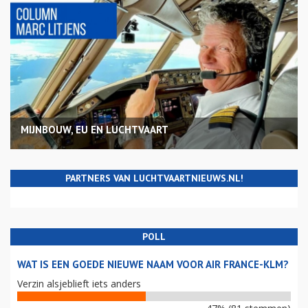
MIJNBOUW, EU EN LUCHTVAART
PARTNERS VAN LUCHTVAARTNIEUWS.NL!
POLL
WAT IS EEN GOEDE NIEUWE NAAM VOOR AIR FRANCE-KLM?
Verzin alsjeblieft iets anders