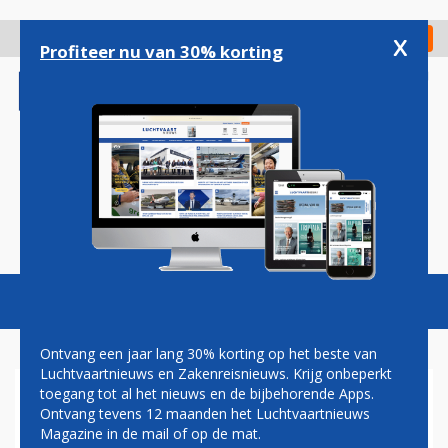
Overslaan
en
x
Digitaal Magazine
Registreer
Check in
naar
Profiteer nu van 30% korting
de
inhoud
gaan
Magazine
Podcasts
Vacatures
Toggl
naviga
Ontvang een jaar lang 30% korting op het beste van
Luchtvaartnieuws en Zakenreisnieuws. Krijg onbeperkt
toegang tot al het nieuws en de bijbehorende Apps.
SOJOEZ
Ontvang tevens 12 maanden het Luchtvaartnieuws
Magazine in de mail of op de mat.