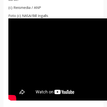
(c) Reismedia / ANP
Foto (c) NASA/Bill Ingalls