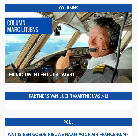
COLUMNS
MIJNBOUW, EU EN LUCHTVAART
PARTNERS VAN LUCHTVAARTNIEUWS.NL!
POLL
WAT IS EEN GOEDE NIEUWE NAAM VOOR AIR FRANCE-KLM?