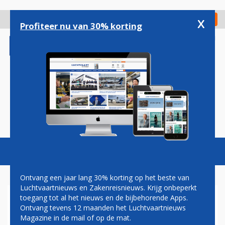
Overslaan
en
x
Digitaal Magazine
Registreer
Check in
naar
Profiteer nu van 30% korting
de
inhoud
gaan
Magazine
Podcasts
Vacatures
Toggl
naviga
Ontvang een jaar lang 30% korting op het beste van
Luchtvaartnieuws en Zakenreisnieuws. Krijg onbeperkt
toegang tot al het nieuws en de bijbehorende Apps.
ISS-ASTRONAUTEN VEILIG
Ontvang tevens 12 maanden het Luchtvaartnieuws
TERUG OP AARDE
Magazine in de mail of op de mat.