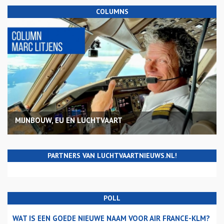
COLUMNS
MIJNBOUW, EU EN LUCHTVAART
PARTNERS VAN LUCHTVAARTNIEUWS.NL!
POLL
WAT IS EEN GOEDE NIEUWE NAAM VOOR AIR FRANCE-KLM?