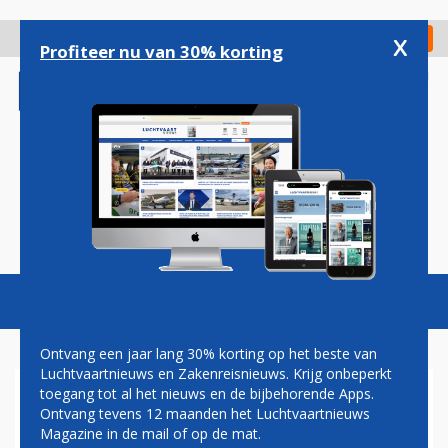
Overslaan
en
x
Digitaal Magazine
Registreer
Check in
naar
Profiteer nu van 30% korting
de
inhoud
gaan
Magazine
Podcasts
Vacatures
Toggl
naviga
Ontvang een jaar lang 30% korting op het beste van
Luchtvaartnieuws en Zakenreisnieuws. Krijg onbeperkt
toegang tot al het nieuws en de bijbehorende Apps.
SP
Ontvang tevens 12 maanden het Luchtvaartnieuws
Magazine in de mail of op de mat.