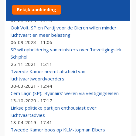
SP wil hubfunctie Schiphol afbouwen en privéjets
Bekijk aanbieding
verbieden
07-08-2025 - 12:18
Ook Volt, SP en Partij voor de Dieren willen minder
luchtvaart en meer belasting
06-09-2023 - 11:06
SP wil opheldering van ministers over 'beveiligingslek'
Schiphol
25-11-2021 - 15:11
Tweede Kamer neemt afscheid van
luchtvaartwoordvoerders
30-03-2021 - 12:44
Cem Laçin (SP): 'Ryanairs' weren via vestigingseisen
13-10-2020 - 17:17
Linkse politieke partijen enthousiast over
luchtvaartadvies
18-04-2019 - 17:41
Tweede Kamer boos op KLM-topman Elbers