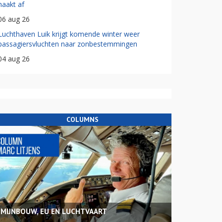
haakt af
06 aug 26
Luchthaven Luik krijgt komende winter weer
passagiersvluchten naar zonbestemmingen
04 aug 26
COLUMNS
MIJNBOUW, EU EN LUCHTVAART