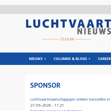
Overslaan
en
naar
de
inhoud
gaan
NIEUWS
COLUMNS & BLOGS
CAREER
SPONSOR
Luchtvaartmaatschappijen steken toestellen in
27-05-2026 - 11:21