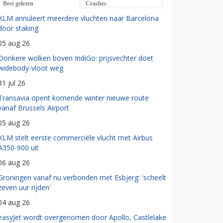
Best gelezen
Crashes
KLM annuleert meerdere vluchten naar Barcelona
door staking
05 aug 26
Donkere wolken boven IndiGo: prijsvechter doet
widebody-vloot weg
31 jul 26
Transavia opent komende winter nieuwe route
vanaf Brussels Airport
05 aug 26
KLM stelt eerste commerciële vlucht met Airbus
A350-900 uit
06 aug 26
Groningen vanaf nu verbonden met Esbjerg: 'scheelt
zeven uur rijden'
04 aug 26
easyJet wordt overgenomen door Apollo, Castlelake