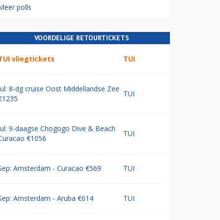
Meer polls
VOORDELIGE RETOURTICKETS
TUI vliegtickets
TUI
Jul: 8-dg cruise Oost Middellandse Zee
TUI
€1235
Jul: 9-daagse Chogogo Dive & Beach
TUI
Curacao €1056
Sep: Amsterdam - Curacao €569
TUI
Sep: Amsterdam - Aruba €614
TUI