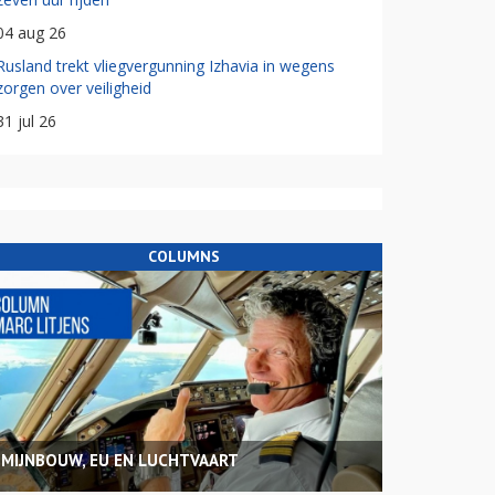
04 aug 26
Rusland trekt vliegvergunning Izhavia in wegens
zorgen over veiligheid
31 jul 26
COLUMNS
MIJNBOUW, EU EN LUCHTVAART