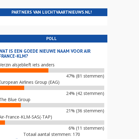
PARTNERS VAN LUCHTVAARTNIEUWS.NL!
POLL
WAT IS EEN GOEDE NIEUWE NAAM VOOR AIR
FRANCE-KLM?
Verzin alsjeblieft iets anders
47% (81 stemmen)
European Airlines Group (EAG)
24% (42 stemmen)
The Blue Group
21% (36 stemmen)
Air-France-KLM-SAS(-TAP)
6% (11 stemmen)
Totaal aantal stemmen: 170