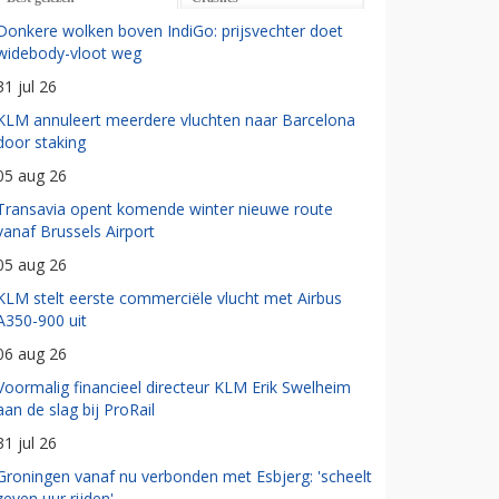
Donkere wolken boven IndiGo: prijsvechter doet
widebody-vloot weg
31 jul 26
KLM annuleert meerdere vluchten naar Barcelona
door staking
05 aug 26
Transavia opent komende winter nieuwe route
vanaf Brussels Airport
05 aug 26
KLM stelt eerste commerciële vlucht met Airbus
A350-900 uit
06 aug 26
Voormalig financieel directeur KLM Erik Swelheim
aan de slag bij ProRail
31 jul 26
Groningen vanaf nu verbonden met Esbjerg: 'scheelt
zeven uur rijden'