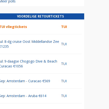
Meer polls
VOORDELIGE RETOURTICKETS
TUI vliegtickets
TUI
Jul: 8-dg cruise Oost Middellandse Zee
TUI
€1235
Jul: 9-daagse Chogogo Dive & Beach
TUI
Curacao €1056
Sep: Amsterdam - Curacao €569
TUI
Sep: Amsterdam - Aruba €614
TUI