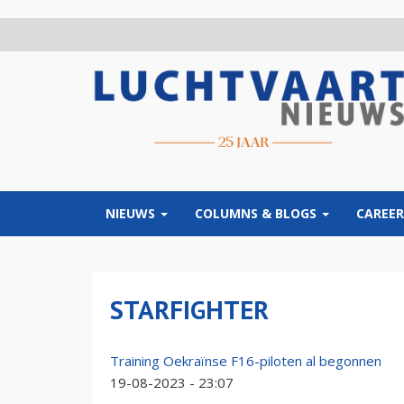
Overslaan
en
naar
de
inhoud
gaan
NIEUWS
COLUMNS & BLOGS
CAREER
STARFIGHTER
Training Oekraïnse F16-piloten al begonnen
19-08-2023 - 23:07