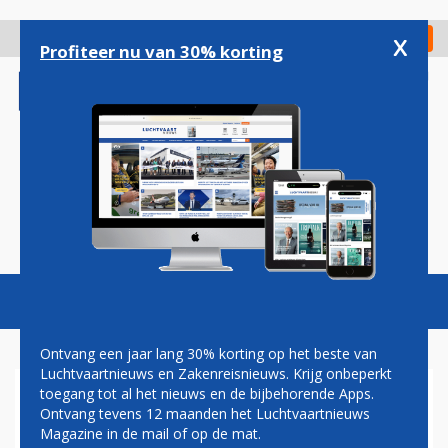
Overslaan
en
x
Digitaal Magazine
Registreer
Check in
naar
Profiteer nu van 30% korting
de
inhoud
gaan
Magazine
Podcasts
Vacatures
Toggl
naviga
Ontvang een jaar lang 30% korting op het beste van
Luchtvaartnieuws en Zakenreisnieuws. Krijg onbeperkt
toegang tot al het nieuws en de bijbehorende Apps.
STEVE DICKSON
Ontvang tevens 12 maanden het Luchtvaartnieuws
Magazine in de mail of op de mat.