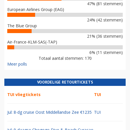
47% (81 stemmen)
European Airlines Group (EAG)
24% (42 stemmen)
The Blue Group
21% (36 stemmen)
Air-France-KLM-SAS(-TAP)
6% (11 stemmen)
Totaal aantal stemmen: 170
Meer polls
VOORDELIGE RETOURTICKETS
TUI vliegtickets
TUI
Jul: 8-dg cruise Oost Middellandse Zee €1235
TUI
Jul: 9-daagse Chogogo Dive & Beach Curacao