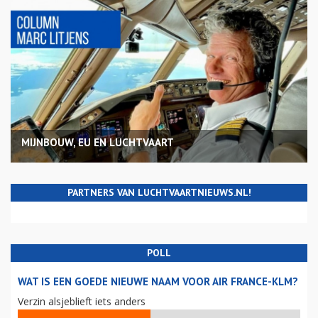
MIJNBOUW, EU EN LUCHTVAART
PARTNERS VAN LUCHTVAARTNIEUWS.NL!
POLL
WAT IS EEN GOEDE NIEUWE NAAM VOOR AIR FRANCE-KLM?
Verzin alsjeblieft iets anders