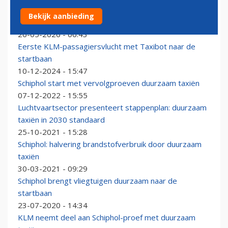
Eerste van zo’n dertig elektrische Taxibots op Schiphol
Bekijk aanbieding
in gebruik genomen
26-05-2026 - 06:43
Eerste KLM-passagiersvlucht met Taxibot naar de
startbaan
10-12-2024 - 15:47
Schiphol start met vervolgproeven duurzaam taxiën
07-12-2022 - 15:55
Luchtvaartsector presenteert stappenplan: duurzaam
taxiën in 2030 standaard
25-10-2021 - 15:28
Schiphol: halvering brandstofverbruik door duurzaam
taxiën
30-03-2021 - 09:29
Schiphol brengt vliegtuigen duurzaam naar de
startbaan
23-07-2020 - 14:34
KLM neemt deel aan Schiphol-proef met duurzaam