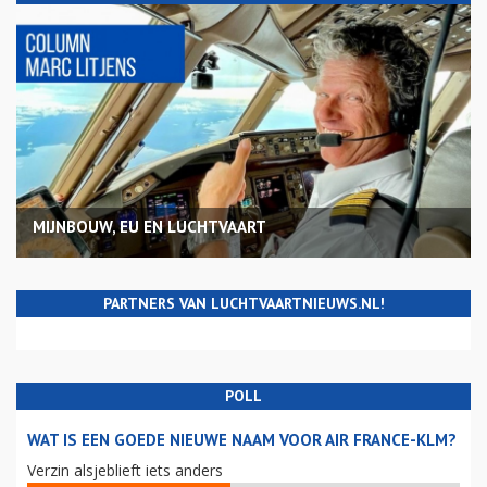
MIJNBOUW, EU EN LUCHTVAART
PARTNERS VAN LUCHTVAARTNIEUWS.NL!
POLL
WAT IS EEN GOEDE NIEUWE NAAM VOOR AIR FRANCE-KLM?
Verzin alsjeblieft iets anders