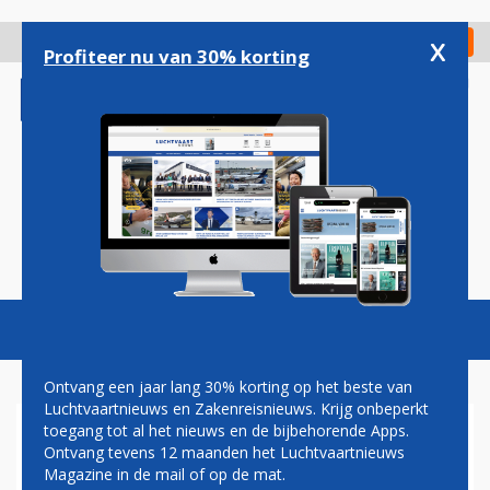
Overslaan
en
x
Digitaal Magazine
Registreer
Check in
naar
Profiteer nu van 30% korting
de
inhoud
gaan
Magazine
Podcasts
Vacatures
Toggl
naviga
Ontvang een jaar lang 30% korting op het beste van
Luchtvaartnieuws en Zakenreisnieuws. Krijg onbeperkt
toegang tot al het nieuws en de bijbehorende Apps.
TAXIBOT
Ontvang tevens 12 maanden het Luchtvaartnieuws
Magazine in de mail of op de mat.