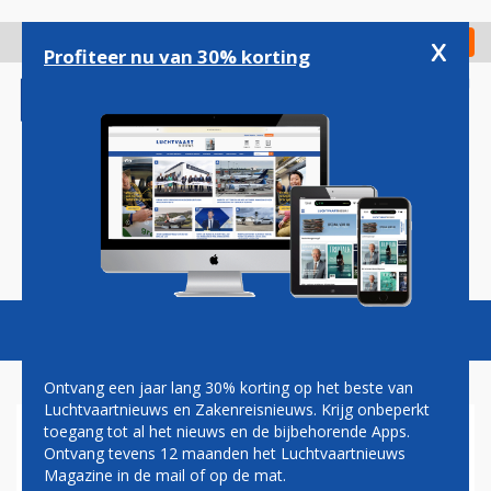
Overslaan
en
x
Digitaal Magazine
Registreer
Check in
naar
Profiteer nu van 30% korting
de
inhoud
gaan
Magazine
Podcasts
Vacatures
Toggl
naviga
Ontvang een jaar lang 30% korting op het beste van
Luchtvaartnieuws en Zakenreisnieuws. Krijg onbeperkt
toegang tot al het nieuws en de bijbehorende Apps.
THIERRY ANTINORI
Ontvang tevens 12 maanden het Luchtvaartnieuws
Magazine in de mail of op de mat.