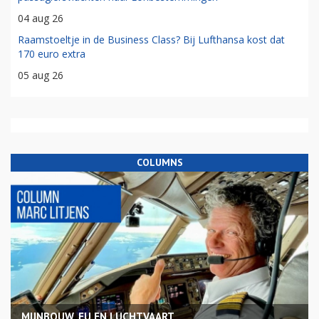
04 aug 26
Raamstoeltje in de Business Class? Bij Lufthansa kost dat
170 euro extra
05 aug 26
COLUMNS
MIJNBOUW, EU EN LUCHTVAART