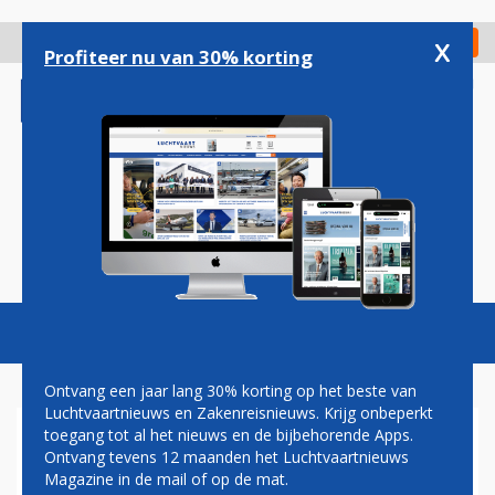
Overslaan
en
x
Digitaal Magazine
Registreer
Check in
naar
Profiteer nu van 30% korting
de
inhoud
gaan
Magazine
Podcasts
Vacatures
Toggl
naviga
Ontvang een jaar lang 30% korting op het beste van
Luchtvaartnieuws en Zakenreisnieuws. Krijg onbeperkt
toegang tot al het nieuws en de bijbehorende Apps.
TIANJIN
Ontvang tevens 12 maanden het Luchtvaartnieuws
Magazine in de mail of op de mat.