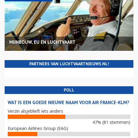
MIJNBOUW, EU EN LUCHTVAART
PARTNERS VAN LUCHTVAARTNIEUWS.NL!
POLL
WAT IS EEN GOEDE NIEUWE NAAM VOOR AIR FRANCE-KLM?
Verzin alsjeblieft iets anders
47% (81 stemmen)
European Airlines Group (EAG)