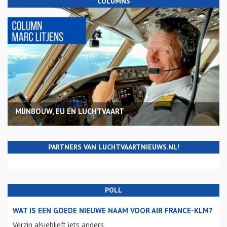
COLUMNS
MIJNBOUW, EU EN LUCHTVAART
PARTNERS VAN LUCHTVAARTNIEUWS.NL!
POLL
WAT IS EEN GOEDE NIEUWE NAAM VOOR AIR FRANCE-KLM?
Verzin alsjeblieft iets anders