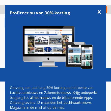
Overslaan
en
x
Digitaal Magazine
Registreer
Check in
naar
Profiteer nu van 30% korting
de
inhoud
gaan
Magazine
Podcasts
Vacatures
Toggl
naviga
Ontvang een jaar lang 30% korting op het beste van
Luchtvaartnieuws en Zakenreisnieuws. Krijg onbeperkt
toegang tot al het nieuws en de bijbehorende Apps.
EERSTE AIRBUS A321NEO
Ontvang tevens 12 maanden het Luchtvaartnieuws
ROLT IN TIANJIN VAN DE
Magazine in de mail of op de mat.