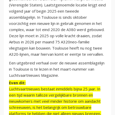
(Verenigde Staten). Laatstgenoemde locatie krijgt eind
volgend jaar of begin 2025 een tweede
assemblagelijn. In Toulouse is sinds oktober
voorzichtig een nieuwe lijn in gebruik genomen in het
complex, waar tot eind 2020 de A380 werd gebouwd.
Deze lijn moet in 2025 op volle kracht draaien, zodat
Airbus in 2026 per maand 75 A320neo-familie
vliegtuigen kan bouwen. Toulouse heeft nu nog twee
A320-lijnen, maar hiervan komt er eentje te vervallen.
Een uitgebreid verhaal over de nieuwe assemblagelijn
in Toulouse is te lezen in het maart-nummer van
Luchtvaartnieuws Magazine.
Even dit:
Luchtvaartnieuws bestaat inmiddels bijna 25 jaar. In
een tijd waarin talloze vergelijkbare bronnen en
nieuwkomers met veel minder historie om aandacht
schreeuwen, is het belangrijk om betrouwbare
platforms te hebben die niet alleen nieuws brengen,