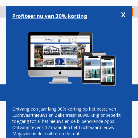
Overslaan
en
x
Digitaal Magazine
Registreer
Check in
naar
Profiteer nu van 30% korting
de
inhoud
gaan
Magazine
Podcasts
Vacatures
Toggl
naviga
Ontvang een jaar lang 30% korting op het beste van
Luchtvaartnieuws en Zakenreisnieuws. Krijg onbeperkt
toegang tot al het nieuws en de bijbehorende Apps.
TITAN AIRWAYS
Ontvang tevens 12 maanden het Luchtvaartnieuws
Magazine in de mail of op de mat.