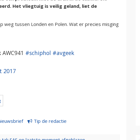
. Het vliegtuig is veilig geland, liet de
p weg tussen Londen en Polen. Wat er precies misging
k AWC941
#schiphol
#avgeek
t 2017
g
nieuwsbrief
Tip de redactie
 tak SAS op laatste moment afgeblazen