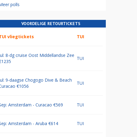
Meer polls
VOORDELIGE RETOURTICKETS
TUI vliegtickets
TUI
Jul: 8-dg cruise Oost Middellandse Zee
TUI
€1235
Jul: 9-daagse Chogogo Dive & Beach
TUI
Curacao €1056
Sep: Amsterdam - Curacao €569
TUI
Sep: Amsterdam - Aruba €614
TUI