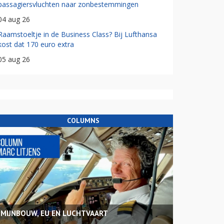
passagiersvluchten naar zonbestemmingen
04 aug 26
Raamstoeltje in de Business Class? Bij Lufthansa
kost dat 170 euro extra
05 aug 26
COLUMNS
MIJNBOUW, EU EN LUCHTVAART