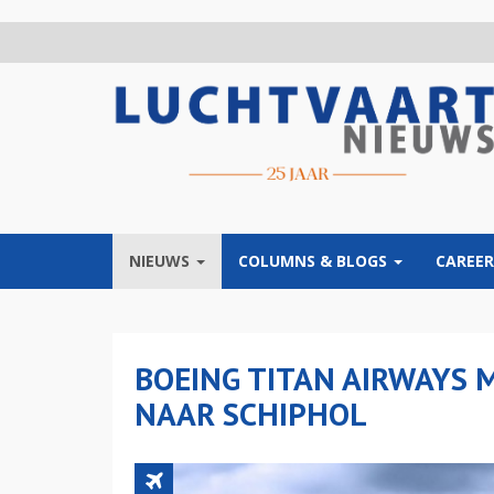
Overslaan
en
naar
de
inhoud
gaan
NIEUWS
COLUMNS & BLOGS
CAREER
BOEING TITAN AIRWAYS 
NAAR SCHIPHOL