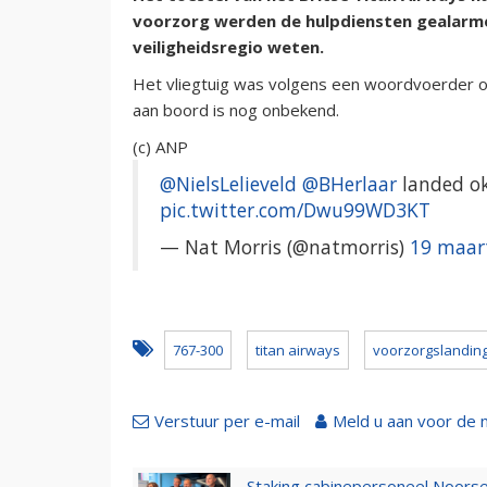
voorzorg werden de hulpdiensten gealarmeerd
veiligheidsregio weten.
Het vliegtuig was volgens een woordvoerder o
aan boord is nog onbekend.
(c) ANP
@NielsLelieveld
@BHerlaar
landed o
pic.twitter.com/Dwu99WD3KT
— Nat Morris (@natmorris)
19 maar
767-300
titan airways
voorzorgslandin
Verstuur per e-mail
Meld u aan voor de 
Staking cabinepersoneel Noorse