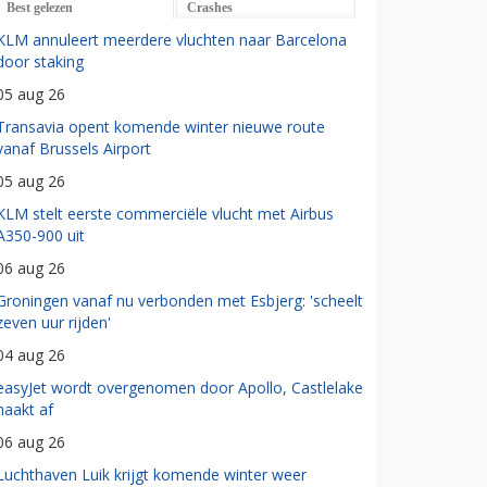
Best gelezen
Crashes
KLM annuleert meerdere vluchten naar Barcelona
door staking
05 aug 26
Transavia opent komende winter nieuwe route
vanaf Brussels Airport
05 aug 26
KLM stelt eerste commerciële vlucht met Airbus
A350-900 uit
06 aug 26
Groningen vanaf nu verbonden met Esbjerg: 'scheelt
zeven uur rijden'
04 aug 26
easyJet wordt overgenomen door Apollo, Castlelake
haakt af
06 aug 26
Luchthaven Luik krijgt komende winter weer