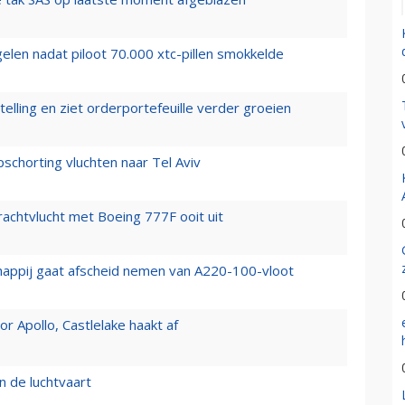
elen nadat piloot 70.000 xtc-pillen smokkelde
elling en ziet orderportefeuille verder groeien
chorting vluchten naar Tel Aviv
vrachtvlucht met Boeing 777F ooit uit
happij gaat afscheid nemen van A220-100-vloot
 Apollo, Castlelake haakt af
n de luchtvaart