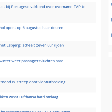
rust bij Portugese vakbond over overname TAP te
hol opent op 6 augustus haar deuren
t Esbjerg: 'scheelt zeven uur rijden'
 winter weer passagiersvluchten naar
ernood in: streep door vlootuitbreiding
ukken winst Lufthansa hard omlaag
 bij cabinepersoneel van SAS Noorwegen