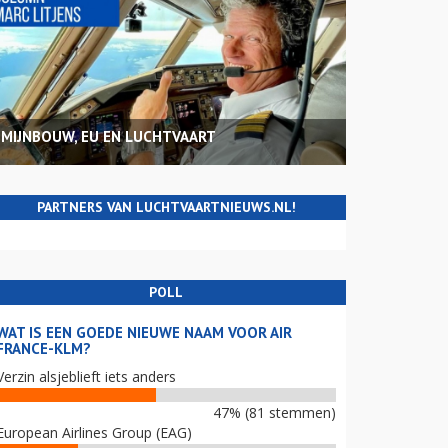
MIJNBOUW, EU EN LUCHTVAART
PARTNERS VAN LUCHTVAARTNIEUWS.NL!
POLL
WAT IS EEN GOEDE NIEUWE NAAM VOOR AIR
FRANCE-KLM?
Verzin alsjeblieft iets anders
47% (81 stemmen)
European Airlines Group (EAG)