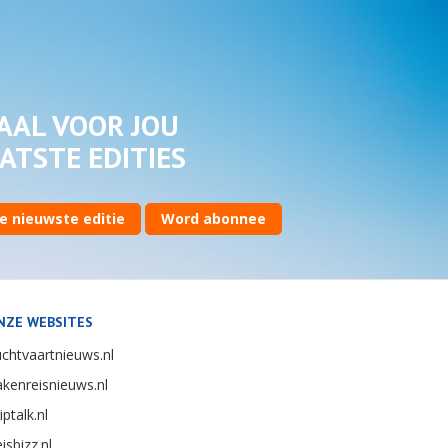
AAL VOOR JOU
ATSTE EDITIES
e nieuwste editie
Word abonnee
NZE WEBSITES
chtvaartnieuws.nl
kenreisnieuws.nl
iptalk.nl
isbizz.nl