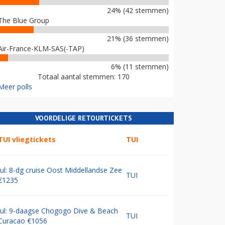
24% (42 stemmen)
The Blue Group
21% (36 stemmen)
Air-France-KLM-SAS(-TAP)
6% (11 stemmen)
Totaal aantal stemmen: 170
Meer polls
VOORDELIGE RETOURTICKETS
TUI vliegtickets
TUI
Jul: 8-dg cruise Oost Middellandse Zee
TUI
€1235
Jul: 9-daagse Chogogo Dive & Beach
TUI
Curacao €1056