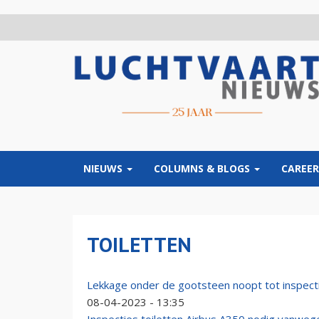
Overslaan
en
naar
de
inhoud
gaan
NIEUWS
COLUMNS & BLOGS
CAREER
TOILETTEN
Lekkage onder de gootsteen noopt tot inspect
08-04-2023 - 13:35