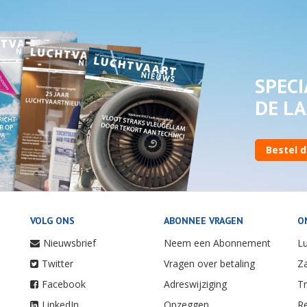
SPECI
DE LA
Bestel d
VOLG ONS
ABONNEE VRAGEN
O
Nieuwsbrief
Neem een Abonnement
Lu
Twitter
Vragen over betaling
Za
Facebook
Adreswijziging
Tr
LinkedIn
Opzeggen
Re