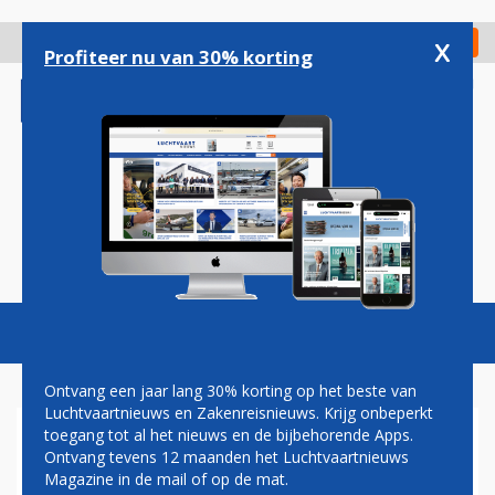
Overslaan
en
x
Digitaal Magazine
Registreer
Check in
naar
Profiteer nu van 30% korting
de
inhoud
gaan
Magazine
Podcasts
Vacatures
Toggl
naviga
Ontvang een jaar lang 30% korting op het beste van
Luchtvaartnieuws en Zakenreisnieuws. Krijg onbeperkt
toegang tot al het nieuws en de bijbehorende Apps.
TULIPS
Ontvang tevens 12 maanden het Luchtvaartnieuws
Magazine in de mail of op de mat.