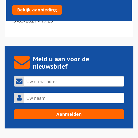
Schiphol proeftuin van zeventien gesubsidieerde
Bekijk aanbieding
duurzaamheidsprojecten
13-09-2021 - 17:25
Meld u aan voor de
nieuwsbrief