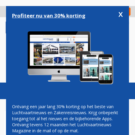
Overslaan
en
x
Digitaal Magazine
Registreer
Check in
naar
Profiteer nu van 30% korting
de
inhoud
gaan
Magazine
Podcasts
Vacatures
Toggl
naviga
Ontvang een jaar lang 30% korting op het beste van
Luchtvaartnieuws en Zakenreisnieuws. Krijg onbeperkt
toegang tot al het nieuws en de bijbehorende Apps.
VAN NELLE
Ontvang tevens 12 maanden het Luchtvaartnieuws
Magazine in de mail of op de mat.