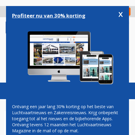
Overslaan
en
x
Digitaal Magazine
Registreer
Check in
naar
Profiteer nu van 30% korting
de
inhoud
gaan
Magazine
Podcasts
Vacatures
Toggl
naviga
Ontvang een jaar lang 30% korting op het beste van
Luchtvaartnieuws en Zakenreisnieuws. Krijg onbeperkt
toegang tot al het nieuws en de bijbehorende Apps.
VEILIGHEIDSCONTROLE
Ontvang tevens 12 maanden het Luchtvaartnieuws
Magazine in de mail of op de mat.