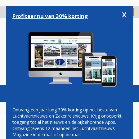
Overslaan
en
x
Digitaal Magazine
Registreer
Check in
naar
Profiteer nu van 30% korting
de
inhoud
gaan
Magazine
Podcasts
Vacatures
Toggl
naviga
Ontvang een jaar lang 30% korting op het beste van
Luchtvaartnieuws en Zakenreisnieuws. Krijg onbeperkt
toegang tot al het nieuws en de bijbehorende Apps.
VEILIGHEIDSRATING
Ontvang tevens 12 maanden het Luchtvaartnieuws
Magazine in de mail of op de mat.