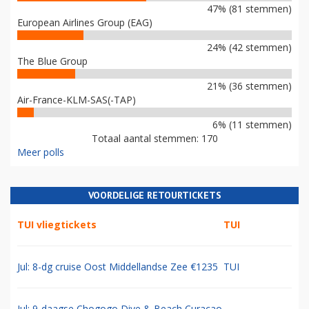
47% (81 stemmen)
European Airlines Group (EAG)
24% (42 stemmen)
The Blue Group
21% (36 stemmen)
Air-France-KLM-SAS(-TAP)
6% (11 stemmen)
Totaal aantal stemmen: 170
Meer polls
VOORDELIGE RETOURTICKETS
TUI vliegtickets
TUI
Jul: 8-dg cruise Oost Middellandse Zee €1235
TUI
Jul: 9-daagse Chogogo Dive & Beach Curacao