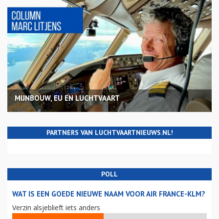
MIJNBOUW, EU EN LUCHTVAART
PARTNERS VAN LUCHTVAARTNIEUWS.NL!
POLL
WAT IS EEN GOEDE NIEUWE NAAM VOOR AIR FRANCE-KLM?
Verzin alsjeblieft iets anders