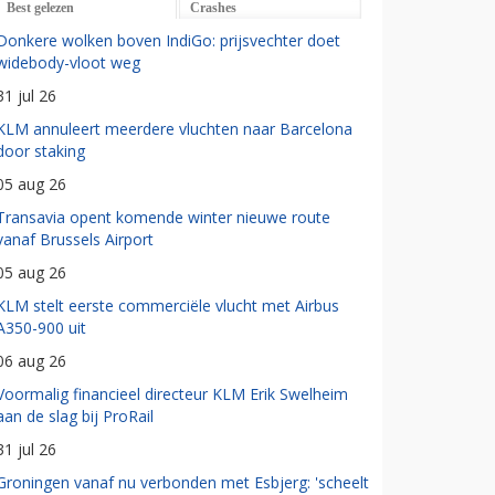
Best gelezen
Crashes
Donkere wolken boven IndiGo: prijsvechter doet
widebody-vloot weg
31 jul 26
KLM annuleert meerdere vluchten naar Barcelona
door staking
05 aug 26
Transavia opent komende winter nieuwe route
vanaf Brussels Airport
05 aug 26
KLM stelt eerste commerciële vlucht met Airbus
A350-900 uit
06 aug 26
Voormalig financieel directeur KLM Erik Swelheim
aan de slag bij ProRail
31 jul 26
Groningen vanaf nu verbonden met Esbjerg: 'scheelt