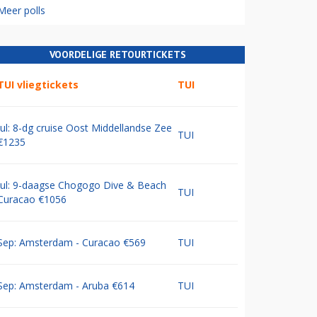
Meer polls
VOORDELIGE RETOURTICKETS
TUI vliegtickets
TUI
Jul: 8-dg cruise Oost Middellandse Zee
TUI
€1235
Jul: 9-daagse Chogogo Dive & Beach
TUI
Curacao €1056
Sep: Amsterdam - Curacao €569
TUI
Sep: Amsterdam - Aruba €614
TUI