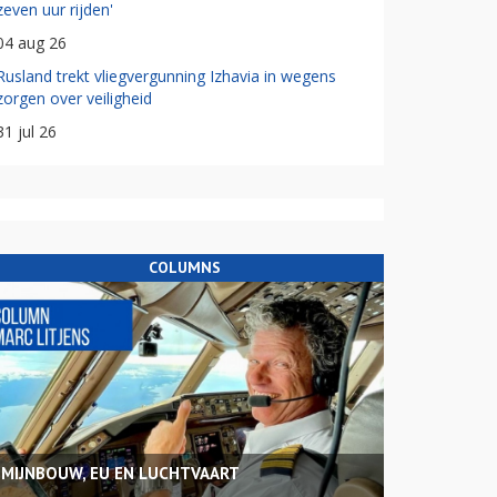
zeven uur rijden'
04 aug 26
Rusland trekt vliegvergunning Izhavia in wegens
zorgen over veiligheid
31 jul 26
COLUMNS
MIJNBOUW, EU EN LUCHTVAART