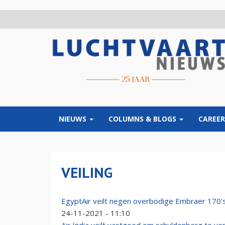
Overslaan
en
naar
de
inhoud
gaan
NIEUWS
COLUMNS & BLOGS
CAREER
VEILING
EgyptAir veilt negen overbodige Embraer 170'
24-11-2021 - 11:10