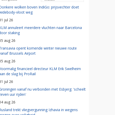
Donkere wolken boven IndiGo: prijsvechter doet
widebody-vloot weg
31 jul 26
KLM annuleert meerdere vluchten naar Barcelona
door staking
05 aug 26
Transavia opent komende winter nieuwe route
vanaf Brussels Airport
05 aug 26
Voormalig financieel directeur KLM Erik Swelheim
aan de slag bij ProRail
31 jul 26
Groningen vanaf nu verbonden met Esbjerg: 'scheelt
zeven uur rijden'
04 aug 26
Rusland trekt vliegvergunning Izhavia in wegens
zorgen over veiligheid