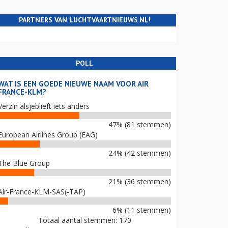
PARTNERS VAN LUCHTVAARTNIEUWS.NL!
POLL
WAT IS EEN GOEDE NIEUWE NAAM VOOR AIR
FRANCE-KLM?
Verzin alsjeblieft iets anders
47% (81 stemmen)
European Airlines Group (EAG)
24% (42 stemmen)
The Blue Group
21% (36 stemmen)
Air-France-KLM-SAS(-TAP)
6% (11 stemmen)
Totaal aantal stemmen: 170