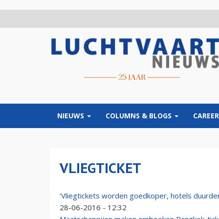
Overslaan
en
naar
de
inhoud
gaan
NIEUWS
COLUMNS & BLOGS
CAREER
VLIEGTICKET
'Vliegtickets worden goedkoper, hotels duurder
28-06-2016 - 12:32