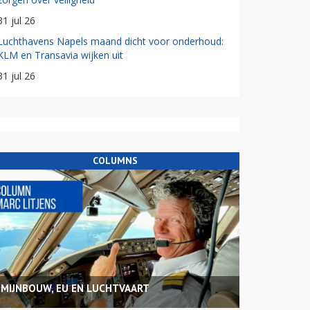
31 jul 26
Luchthavens Napels maand dicht voor onderhoud:
KLM en Transavia wijken uit
31 jul 26
COLUMNS
MIJNBOUW, EU EN LUCHTVAART