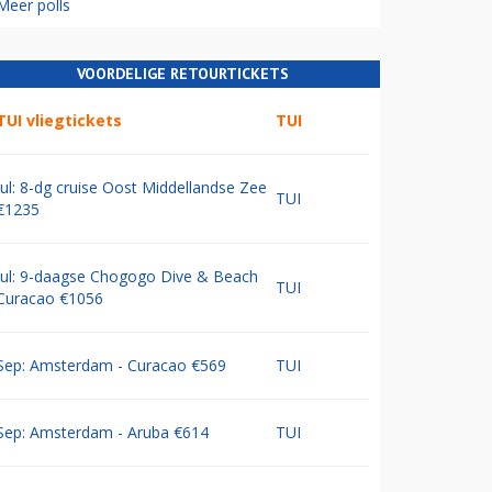
Meer polls
VOORDELIGE RETOURTICKETS
TUI vliegtickets
TUI
Jul: 8-dg cruise Oost Middellandse Zee
TUI
€1235
Jul: 9-daagse Chogogo Dive & Beach
TUI
Curacao €1056
Sep: Amsterdam - Curacao €569
TUI
Sep: Amsterdam - Aruba €614
TUI