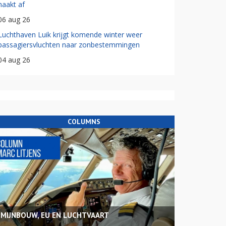
haakt af
06 aug 26
Luchthaven Luik krijgt komende winter weer
passagiersvluchten naar zonbestemmingen
04 aug 26
COLUMNS
MIJNBOUW, EU EN LUCHTVAART