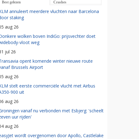
Best gelezen
Crashes
KLM annuleert meerdere vluchten naar Barcelona
door staking
05 aug 26
Donkere wolken boven IndiGo: prijsvechter doet
widebody-vloot weg
31 jul 26
Transavia opent komende winter nieuwe route
vanaf Brussels Airport
05 aug 26
KLM stelt eerste commerciële vlucht met Airbus
A350-900 uit
06 aug 26
Groningen vanaf nu verbonden met Esbjerg: 'scheelt
zeven uur rijden'
04 aug 26
easyJet wordt overgenomen door Apollo, Castlelake