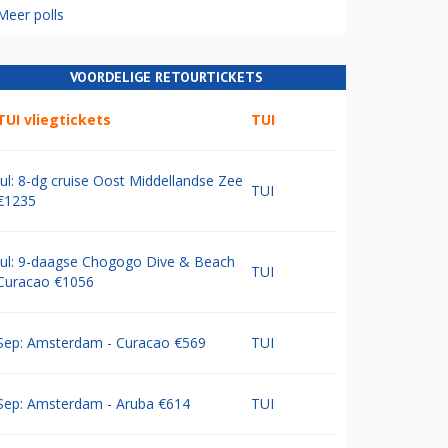
Meer polls
VOORDELIGE RETOURTICKETS
TUI vliegtickets
TUI
Jul: 8-dg cruise Oost Middellandse Zee
TUI
€1235
Jul: 9-daagse Chogogo Dive & Beach
TUI
Curacao €1056
Sep: Amsterdam - Curacao €569
TUI
Sep: Amsterdam - Aruba €614
TUI