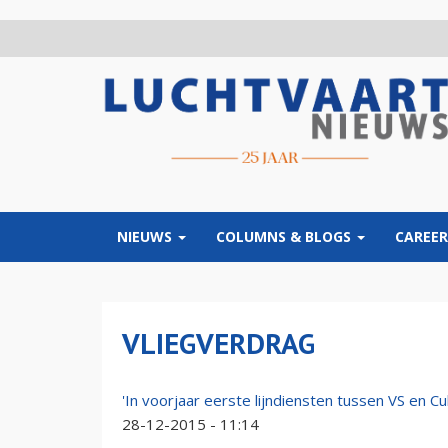
Overslaan
en
naar
de
inhoud
gaan
NIEUWS
COLUMNS & BLOGS
CAREER
VLIEGVERDRAG
'In voorjaar eerste lijndiensten tussen VS en Cu
28-12-2015 - 11:14