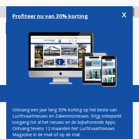
Overslaan
en
x
Digitaal Magazine
Registreer
Check in
naar
Profiteer nu van 30% korting
de
inhoud
gaan
Magazine
Podcasts
Vacatures
Toggl
naviga
Ontvang een jaar lang 30% korting op het beste van
Luchtvaartnieuws en Zakenreisnieuws. Krijg onbeperkt
toegang tot al het nieuws en de bijbehorende Apps.
VNLG
Ontvang tevens 12 maanden het Luchtvaartnieuws
Magazine in de mail of op de mat.