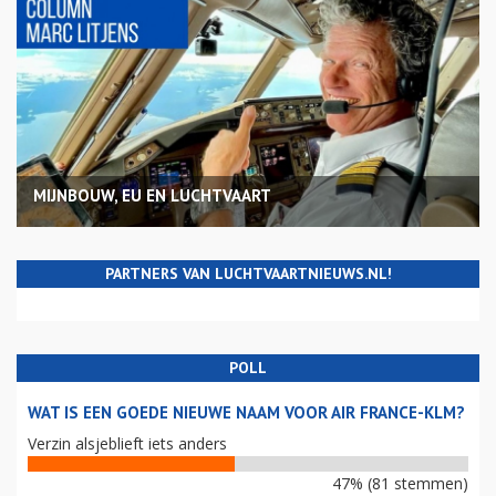
MIJNBOUW, EU EN LUCHTVAART
PARTNERS VAN LUCHTVAARTNIEUWS.NL!
POLL
WAT IS EEN GOEDE NIEUWE NAAM VOOR AIR FRANCE-KLM?
Verzin alsjeblieft iets anders
47% (81 stemmen)