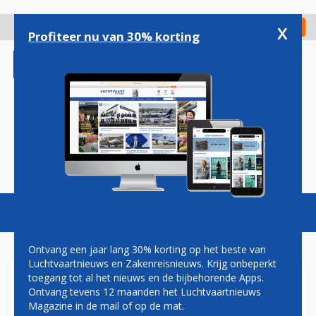
Overslaan
en
x
Digitaal Magazine
Registreer
Check in
naar
Profiteer nu van 30% korting
de
inhoud
gaan
Magazine
Podcasts
Vacatures
Toggl
naviga
Ontvang een jaar lang 30% korting op het beste van
Luchtvaartnieuws en Zakenreisnieuws. Krijg onbeperkt
toegang tot al het nieuws en de bijbehorende Apps.
VOLKEL
Ontvang tevens 12 maanden het Luchtvaartnieuws
Magazine in de mail of op de mat.