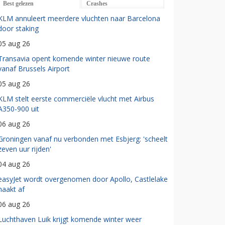
Best gelezen
Crashes
KLM annuleert meerdere vluchten naar Barcelona
door staking
05 aug 26
Transavia opent komende winter nieuwe route
vanaf Brussels Airport
05 aug 26
KLM stelt eerste commerciële vlucht met Airbus
A350-900 uit
06 aug 26
Groningen vanaf nu verbonden met Esbjerg: 'scheelt
zeven uur rijden'
04 aug 26
easyJet wordt overgenomen door Apollo, Castlelake
haakt af
06 aug 26
Luchthaven Luik krijgt komende winter weer