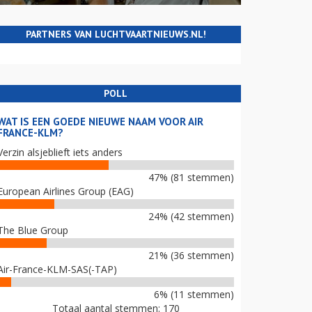
PARTNERS VAN LUCHTVAARTNIEUWS.NL!
POLL
WAT IS EEN GOEDE NIEUWE NAAM VOOR AIR
FRANCE-KLM?
Verzin alsjeblieft iets anders
47% (81 stemmen)
European Airlines Group (EAG)
24% (42 stemmen)
The Blue Group
21% (36 stemmen)
Air-France-KLM-SAS(-TAP)
6% (11 stemmen)
Totaal aantal stemmen: 170