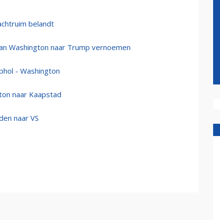
achtruim belandt
n van Washington naar Trump vernoemen
iphol - Washington
gton naar Kaapstad
nden naar VS