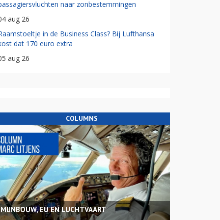
passagiersvluchten naar zonbestemmingen
04 aug 26
Raamstoeltje in de Business Class? Bij Lufthansa
kost dat 170 euro extra
05 aug 26
COLUMNS
MIJNBOUW, EU EN LUCHTVAART