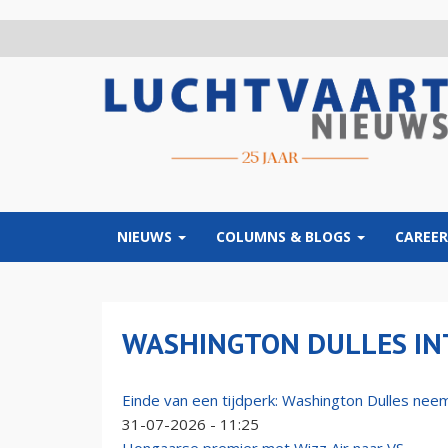
Overslaan
en
naar
de
inhoud
gaan
NIEUWS
COLUMNS & BLOGS
CAREER
WASHINGTON DULLES IN
Einde van een tijdperk: Washington Dulles nee
31-07-2026 - 11:25