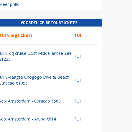
Meer polls
VOORDELIGE RETOURTICKETS
TUI vliegtickets
TUI
Jul: 8-dg cruise Oost Middellandse Zee
TUI
€1235
Jul: 9-daagse Chogogo Dive & Beach
TUI
Curacao €1056
Sep: Amsterdam - Curacao €569
TUI
Sep: Amsterdam - Aruba €614
TUI