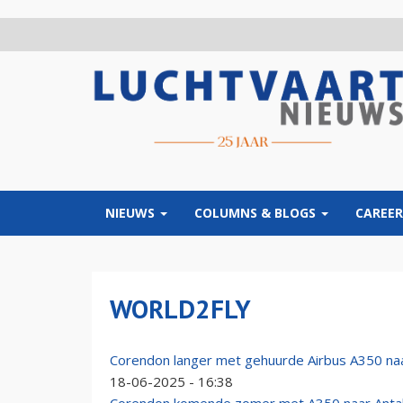
Overslaan
en
naar
de
inhoud
gaan
NIEUWS
COLUMNS & BLOGS
CAREER
WORLD2FLY
Corendon langer met gehuurde Airbus A350 naar
18-06-2025 - 16:38