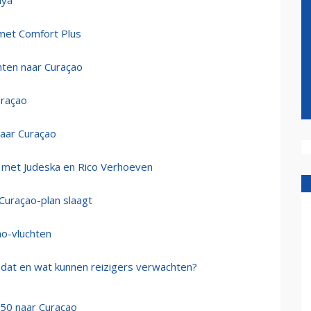
lya
 met Comfort Plus
hten naar Curaçao
uraçao
naar Curaçao
o met Judeska en Rico Verhoeven
 Curaçao-plan slaagt
ao-vluchten
 dat en wat kunnen reizigers verwachten?
350 naar Curaçao