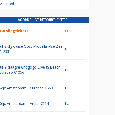
Meer polls
VOORDELIGE RETOURTICKETS
TUI vliegtickets
TUI
Jul: 8-dg cruise Oost Middellandse Zee
TUI
€1235
Jul: 9-daagse Chogogo Dive & Beach
TUI
Curacao €1056
Sep: Amsterdam - Curacao €569
TUI
Sep: Amsterdam - Aruba €614
TUI