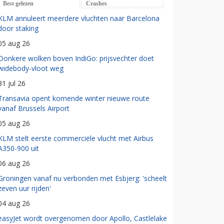
Best gelezen
Crashes
KLM annuleert meerdere vluchten naar Barcelona
door staking
05 aug 26
Donkere wolken boven IndiGo: prijsvechter doet
widebody-vloot weg
31 jul 26
Transavia opent komende winter nieuwe route
vanaf Brussels Airport
05 aug 26
KLM stelt eerste commerciële vlucht met Airbus
A350-900 uit
06 aug 26
Groningen vanaf nu verbonden met Esbjerg: 'scheelt
zeven uur rijden'
04 aug 26
easyJet wordt overgenomen door Apollo, Castlelake