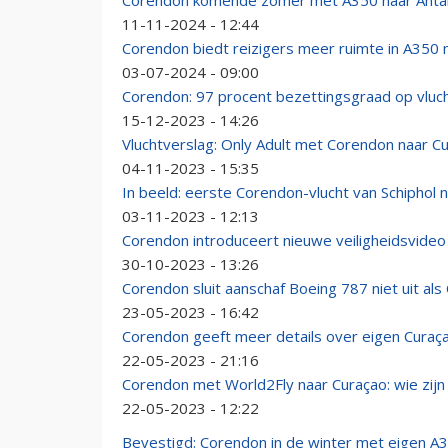
Corendon komende zomer met A350 naar Anta
11-11-2024 - 12:44
Corendon biedt reizigers meer ruimte in A350
03-07-2024 - 09:00
Corendon: 97 procent bezettingsgraad op vluc
15-12-2023 - 14:26
Vluchtverslag: Only Adult met Corendon naar C
04-11-2023 - 15:35
In beeld: eerste Corendon-vlucht van Schiphol 
03-11-2023 - 12:13
Corendon introduceert nieuwe veiligheidsvide
30-10-2023 - 13:26
Corendon sluit aanschaf Boeing 787 niet uit als
23-05-2023 - 16:42
Corendon geeft meer details over eigen Curaç
22-05-2023 - 21:16
Corendon met World2Fly naar Curaçao: wie zijn
22-05-2023 - 12:22
Bevestigd: Corendon in de winter met eigen A