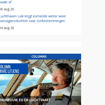
haakt af
06 aug 26
Luchthaven Luik krijgt komende winter weer
passagiersvluchten naar zonbestemmingen
04 aug 26
COLUMNS
MIJNBOUW, EU EN LUCHTVAART